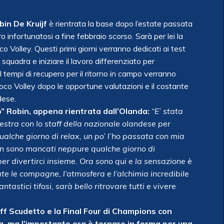
bin De Kruijf
è rientrata la base dopo l’estate passata
o infortunatosi a fine febbraio scorso. Sarà per lei la
o Volley. Questi primi giorni verranno dedicati ai test
a squadra e iniziare il lavoro differenziato per
 I tempi di recupero per il ritorno in campo verranno
oco Volley dopo le opportune valutazioni e il costante
dese.
o” Robin, appena rientrata dall’Olanda:
“E’ stata
estra con lo staff della nazionale olandese per
alche giorno di relax, un po’ l’ho passata con mia
on sono mancati neppure qualche giorno di
r divertirci insieme. Ora sono qui e la sensazione è
te le compagne, l’atmosfera e l’alchimia incredibile
antastici tifosi, sarà bello ritrovare tutti e vivere
 Off Scudetto e la Final Four di Champions con
nda, ma l’importante ora è tornare in forma per una