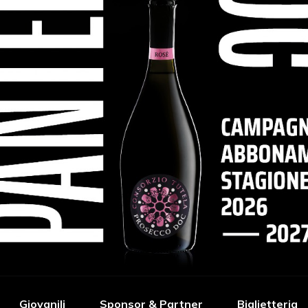
Giovanili
Sponsor & Partner
Biglietteria