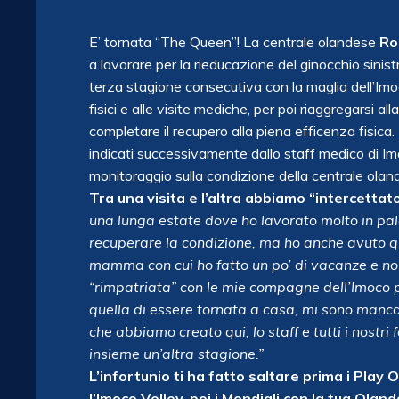
E’ tornata “The Queen”! La centrale olandese
Ro
a lavorare per la rieducazione del ginocchio sinistr
terza stagione consecutiva con la maglia dell’Imoc
fisici e alle visite mediche, per poi riaggregarsi all
completare il recupero alla piena efficenza fisica.
indicati successivamente dallo staff medico di Im
monitoraggio sulla condizione della centrale olan
Tra una visita e l’altra abbiamo “intercettat
una lunga estate dove ho lavorato molto in pal
recuperare la condizione, ma ho anche avuto qu
mamma con cui ho fatto un po’ di vacanze e n
“rimpatriata” con le mie compagne dell’Imoco pe
quella di essere tornata a casa, mi sono manca
che abbiamo creato qui, lo staff e tutti i nostri f
insieme un’altra stagione.”
L’infortunio ti ha fatto saltare prima i Play
l’Imoco Volley, poi i Mondiali con la tua Ola