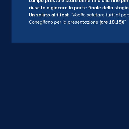
campo presto e stare bene fino alla fine pe
riuscita a giocare la parte finale della stagio
Un saluto ai tifosi:
“Voglio salutare tutti di p
Conegliano per la presentazione
(ore 18.15)
!”