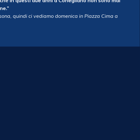
rchè in questi due anni a Conegliano non sono mai
ne.”
ersona, quindi ci vediamo domenica in Piazza Cima a