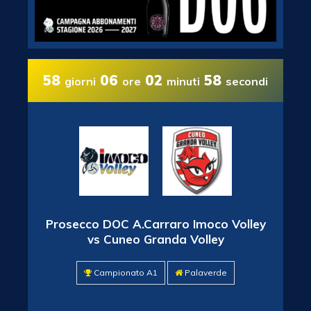
58
06
02
57
giorni
ore
minuti
secondi
Prosecco DOC A.Carraro Imoco Volley
vs Cuneo Granda Volley
Campionato A1
Palaverde