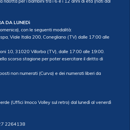
a ridotta per i bambini tra i 6 e i 12 anni di età (nati dal
RA DA LUNEDì
 domenica), con le seguenti modalità:
spa, Viale Italia 200, Conegliano (TV) dalle 17:00 alle
oni 10, 31020 Villorba (TV), dalle 17:00 alle 19:00.
a scorsa stagione per poter esercitare il diritto di
sti non numerati (Curva) e dei numerati liberi da
de (Uffici Imoco Volley sul retro) dal lunedì al venerdì
 327 2264138