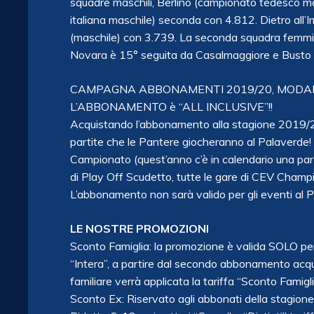
squadre maschili, Berlino (campionato tedesco 
italiana maschile) seconda con 4.812. Dietro all’I
(maschile) con 3.739. La seconda squadra femminil
Novara è 15° seguita da Casalmaggiore e Busto 
CAMPAGNA ABBONAMENTI 2019/20, MODALIT
L’ABBONAMENTO è “ALL INCLUSIVE”!!
Acquistando l’abbonamento alla stagione 2019/20
partite che le Pantere giocheranno al Palaverde!
Campionato (quest’anno c’è in calendario una parti
di Play Off Scudetto, tutte le gare di CEV Champi
L’abbonamento non sarà valido per gli eventi al 
LE NOSTRE PROMOZIONI
Sconto Famiglia: la promozione è valida SOLO per
“Intera”, a partire dal secondo abbonamento acqu
familiare verrà applicata la tariffa “Sconto Famigli
Sconto Ex: Riservato agli abbonati della stagio