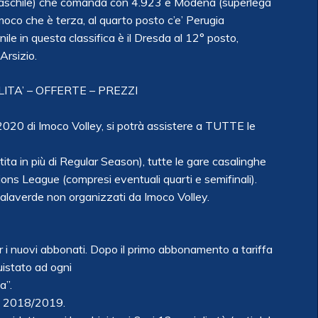
maschile) che comanda con 4.923 e Modena (superlega
moco che è terza, al quarto posto c’e’ Perugia
e in questa classifica è il Dresda al 12° posto,
Arsizio.
A’ – OFFERTE – PREZZI
20 di Imoco Volley, si potrà assistere a TUTTE le
ta in più di Regular Season), tutte le gare casalinghe
ons League (compresi eventuali quarti e semifinali).
Palaverde non organizzati da Imoco Volley.
 i nuovi abbonati. Dopo il primo abbonamento a tariffa
istato ad ogni
a”.
ne 2018/2019.