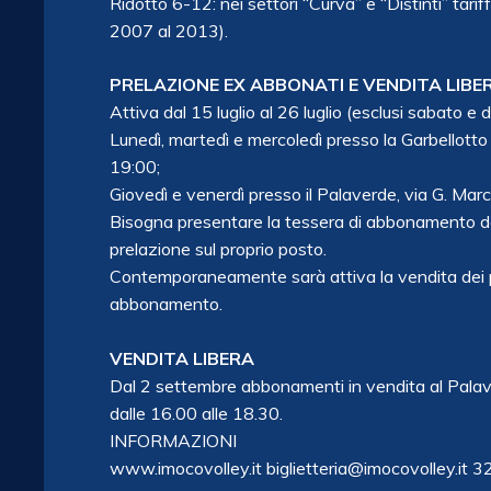
Ridotto 6-12: nei settori “Curva” e “Distinti” tariff
2007 al 2013).
PRELAZIONE EX ABBONATI E VENDITA LIBE
Attiva dal 15 luglio al 26 luglio (esclusi sabato e
Lunedì, martedì e mercoledì presso la Garbellotto 
19:00;
Giovedì e venerdì presso il Palaverde, via G. Marc
Bisogna presentare la tessera di abbonamento dell
prelazione sul proprio posto.
Contemporaneamente sarà attiva la vendita dei po
abbonamento.
VENDITA LIBERA
Dal 2 settembre abbonamenti in vendita al Palaver
dalle 16.00 alle 18.30.
INFORMAZIONI
www.imocovolley.it biglietteria@imocovolley.it