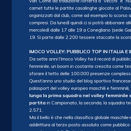
vari. Come da tradizione l’offerta a “vecchi” e 
carnet tutte le partite casalinghe giocate al Pal
organizzati dal club, come ad esempio lo scorso an
compresi. Da lunedì quindi ci si potrà abbonare al
mercoledì dalle 17 alle 19 a Conegliano (sede Garb
19. Si parte dalle 2.200 tessere staccate la scor
IMOCO VOLLEY: PUBBLICO TOP IN ITALIA E
Da sette anni l’Imoco Volley ha il record di pubbl
femminile, un boom in costante crescita come testi
sforare il tetto delle 100.000 presenze complessi
Quest’anno uno studio del blog sportivo francese 
palasport del volley europeo maschili e femminili,
lunga la prima squadra nel volley femminile
partita
in Campionato, la seconda, la squadra te
2.571.
Ma il bello è che nella classifica globale maschile
addirittura al terzo posto assoluto come pubblico 