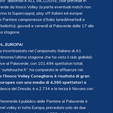
“nuovi” abbonati è ALL INCLUSIVE, cioè prevede in
averde da Imoco Volley (a parte eventuali match non
no la Supercoppa), play off italiani ed europei
le Pantere campionesse d’Italia: lunedì/martedì e
ellotto); giovedì e venerdì al Palaverde dalle 17 alle
sa stagione.
 IN…EUROPA!
ico incontrastato nel Campionato Italiano di A1
monia l’ultima stagione che ha visto il club gialloblù
ve al Palaverde, con 101.494 spettatori totali.
“surlatouche.fr”, ha comparato le affluenze nei
 e
l’Imoco Volley Conegliano è risultata di gran
 europeo con una media di 4.360 spettatori a
desca del Dresda, è a 2.734 e la terza è Novara con
+femminile il pubblico delle Pantere al Palaverde è
nel volley in tutta Europa, preceduta solo da due