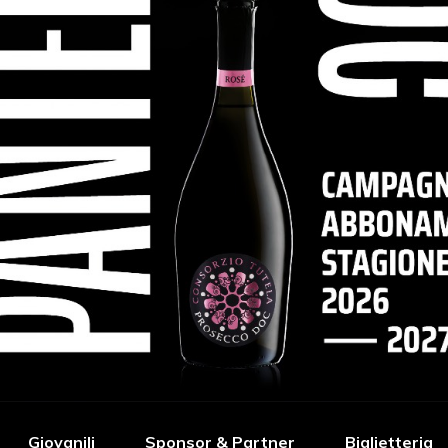
Giovanili
Sponsor & Partner
Biglietteria