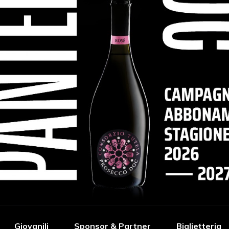
Giovanili
Sponsor & Partner
Biglietteria