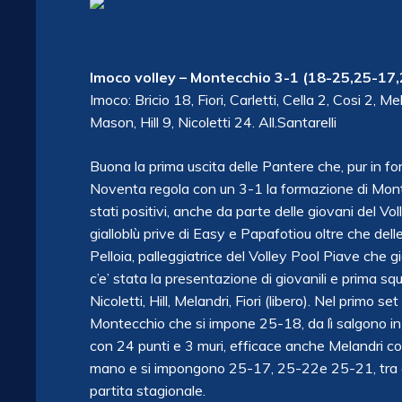
Imoco volley – Montecchio 3-1 (18-25,25-17
Imoco: Bricio 18, Fiori, Carletti, Cella 2, Cosi 2, M
Mason, Hill 9, Nicoletti 24. All.Santarelli
Buona la prima uscita delle Pantere che, pur in 
Noventa regola con un 3-1 la formazione di Monte
stati positivi, anche da parte delle giovani del V
gialloblù prive di Easy e Papafotiou oltre che del
Pelloia, palleggiatrice del Volley Pool Piave che
c’e’ stata la presentazione di giovanili e prima squ
Nicoletti, Hill, Melandri, Fiori (libero). Nel primo 
Montecchio che si impone 25-18, da lì salgono in
con 24 punti e 3 muri, efficace anche Melandri co
mano e si impongono 25-17, 25-22e 25-21, tra gli
partita stagionale.