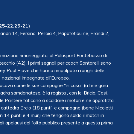
,25-22,25-21)
elandri 14, Fersino, Pelloia 4, Papafotiou ne, Prandi 2,
formazione rimaneggiata, al Palasport Fontebasso di
cchio (A2). I primi segnali per coach Santarelli sono
olley Pool Piave che hanno rimpolpato i ranghi delle
le nazionali impegnate all’Europeo.
 giocava come le sue compagne “in casa” (a fine gara
adra samdonatese, è la regista , con lei Bricio, Cosi,
set le Pantere faticano a scaldare i motori e ne approfitta
 cattedra Brcio (18 punti) e compagne (bene Nicoletti
n 14 punti e 4 muri) che tengono saldo il match in
 applausi del folto pubblico presente a questa prima