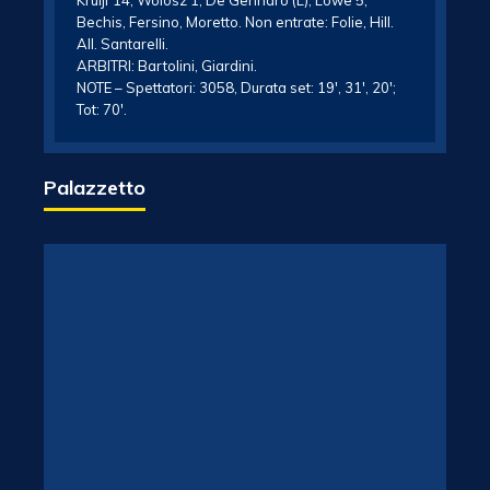
Kruijf 14, Wolosz 1, De Gennaro (L), Lowe 5,
Bechis, Fersino, Moretto. Non entrate: Folie, Hill.
All. Santarelli.
ARBITRI: Bartolini, Giardini.
NOTE – Spettatori: 3058, Durata set: 19′, 31′, 20′;
Tot: 70′.
Palazzetto