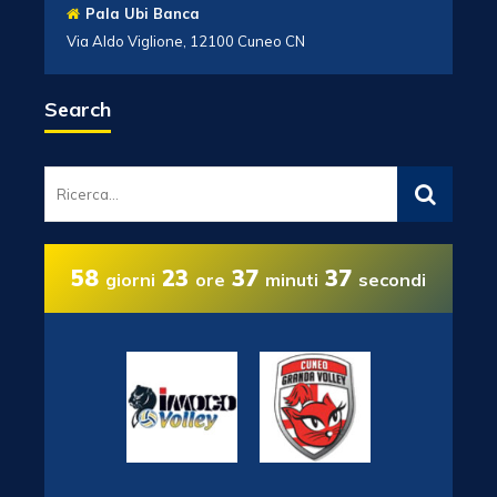
Pala Ubi Banca
Via Aldo Viglione, 12100 Cuneo CN
Search
58
23
37
36
giorni
ore
minuti
secondi