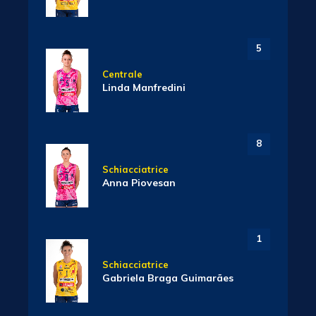
5
Centrale
Linda Manfredini
8
Schiacciatrice
Anna Piovesan
1
Schiacciatrice
Gabriela Braga Guimarães