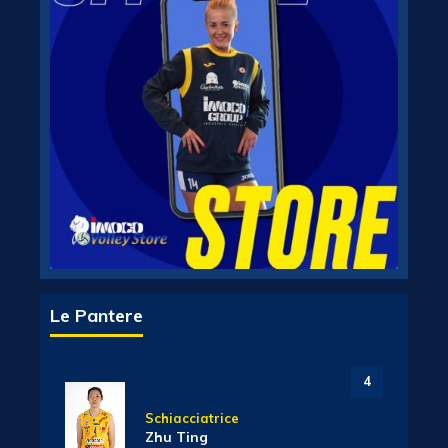
Le Pantere
4
Schiacciatrice
Zhu Ting