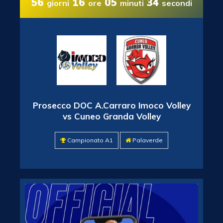
56
16
05
34
giorni
ore
minuti
secondi
Prosecco DOC A.Carraro Imoco Volley
vs Cuneo Granda Volley
Campionato A1
Palaverde