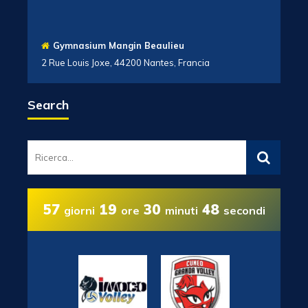
Gymnasium Mangin Beaulieu
2 Rue Louis Joxe, 44200 Nantes, Francia
Search
57
19
30
48
giorni
ore
minuti
secondi