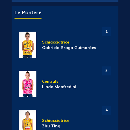
Le Pantere
1
Schiacciatrice
Gabriela Braga Guimarães
5
Centrale
Linda Manfredini
4
Schiacciatrice
Zhu Ting