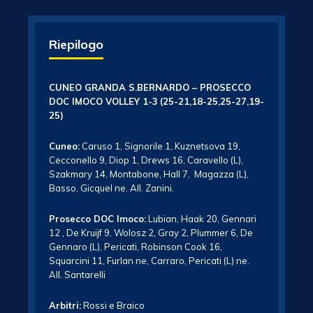
Riepilogo
CUNEO GRANDA S.BERNARDO – PROSECCO
DOC IMOCO VOLLEY 1-3
(25-21,18-25,25-27,19-
25)
Cuneo:
Caruso 1, Signorile 1, Kuznetsova 19,
Cecconello 9, Diop 1, Drews 16, Caravello (L),
Szakmary 14, Montabone, Hall 7, Magazza (L),
Basso, Gicquel ne. All. Zanini.
Prosecco DOC Imoco:
Lubian, Haak 20, Gennari
12 , De Kruijf 9, Wolosz 2, Gray 2, Plummer 6, De
Gennaro (L), Pericati, Robinson Cook 16,
Squarcini 11, Furlan ne, Carraro, Pericati (L) ne.
All. Santarelli
Arbitri:
Rossi e Braico