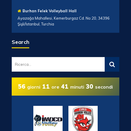
Burhan Felek Volleyball Hall
Ayazağa Mahallesi, Kemerburgaz Cd. No:20, 34396
Şişli/İstanbul, Turchia
Search
56
11
41
29
giorni
ore
minuti
secondi