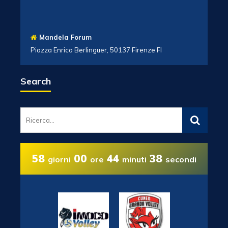
Mandela Forum
Piazza Enrico Berlinguer, 50137 Firenze FI
Search
58
00
44
38
giorni
ore
minuti
secondi