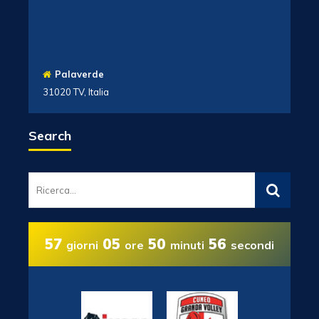
Palaverde
31020 TV, Italia
Search
57
05
50
55
giorni
ore
minuti
secondi