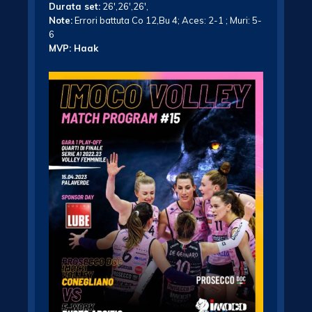
Durata set:
26′,26′,26′,
Note:
Errori battuta Co 12,Bu 4; Aces: 2-1 ; Muri: 5-
6
MVP: Haak