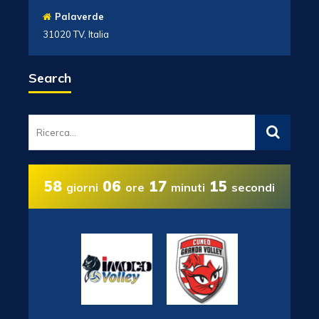
Palaverde
31020 TV, Italia
Search
58
06
17
14
giorni
ore
minuti
secondi