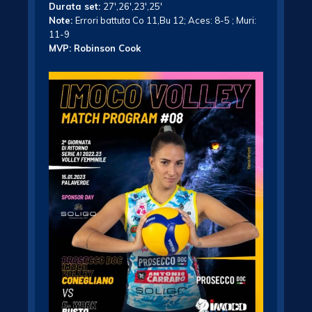
Durata set:
27′,26′,23′,25′
Note:
Errori battuta Co 11,Bu 12; Aces: 8-5 ; Muri:
11-9
MVP: Robinson Cook