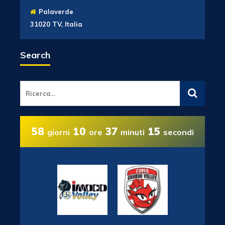
Palaverde
31020 TV, Italia
Search
58
10
37
14
giorni
ore
minuti
secondi