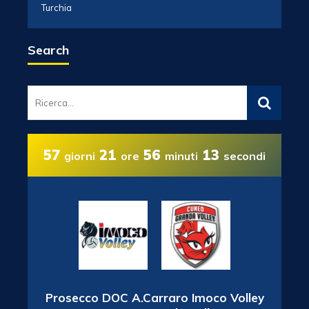
Turchia
Search
57
21
56
13
giorni
ore
minuti
secondi
Prosecco DOC A.Carraro Imoco Volley