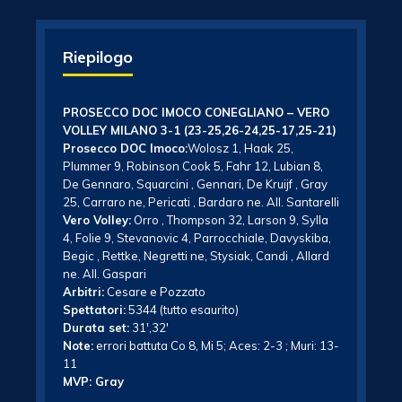
Riepilogo
PROSECCO DOC IMOCO CONEGLIANO – VERO
VOLLEY MILANO 3-1 (23-25,26-24,25-17,25-21)
Prosecco DOC Imoco:
Wolosz 1, Haak 25,
Plummer 9, Robinson Cook 5, Fahr 12, Lubian 8,
De Gennaro, Squarcini , Gennari, De Kruijf , Gray
25, Carraro ne, Pericati , Bardaro ne. All. Santarelli
Vero Volley:
Orro , Thompson 32, Larson 9, Sylla
4, Folie 9, Stevanovic 4, Parrocchiale, Davyskiba,
Begic , Rettke, Negretti ne, Stysiak, Candi , Allard
ne. All. Gaspari
Arbitri:
Cesare e Pozzato
Spettatori:
5344 (tutto esaurito)
Durata set:
31′,32′
Note:
errori battuta Co 8, Mi 5; Aces: 2-3 ; Muri: 13-
11
MVP: Gray