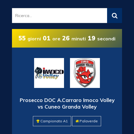
55
01
26
18
giorni
ore
minuti
secondi
Prosecco DOC A.Carraro Imoco Volley
vs Cuneo Granda Volley
Campionato A1
Palaverde