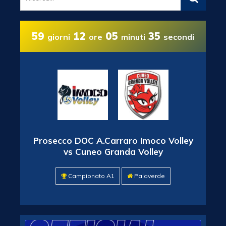
59
12
05
34
giorni
ore
minuti
secondi
Prosecco DOC A.Carraro Imoco Volley
vs Cuneo Granda Volley
Campionato A1
Palaverde