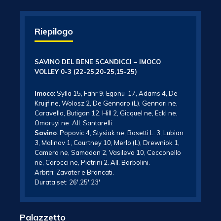
Riepilogo
SAVINO DEL BENE SCANDICCI – IMOCO
VOLLEY 0-3
(22-25,20-25,15-25)
Imoco:
Sylla 15, Fahr 9, Egonu 17, Adams 4, De
Kruijf ne, Wolosz 2, De Gennaro (L), Gennari ne,
Caravello, Butigan 12, Hill 2, Gicquel ne, Eckl ne,
Omoruyi ne. All. Santarelli.
Savino
: Popovic 4, Stysiak ne, Bosetti L. 3, Lubian
3, Malinov 1, Courtney 10, Merlo (L), Drewniok 1,
Camera ne, Samadan 2, Vasileva 10, Cecconello
ne, Carocci ne, Pietrini 2. All. Barbolini.
Arbitri: Zavater e Brancati.
Durata set: 26′,25′,23′
Palazzetto