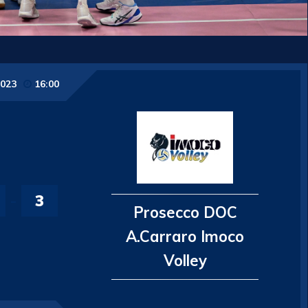
2023
16:00
-
3
Prosecco DOC
A.Carraro Imoco
Volley