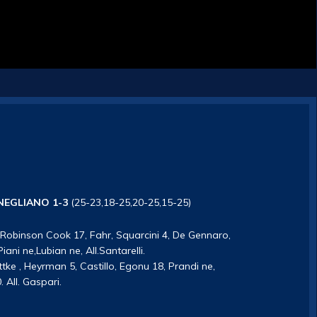
NEGLIANO 1-3
(25-23,18-25,20-25,15-25)
obinson Cook 17, Fahr, Squarcini 4, De Gennaro,
iani ne,Lubian ne, All.Santarelli.
tke , Heyrman 5, Castillo, Egonu 18, Prandi ne,
 All. Gaspari.