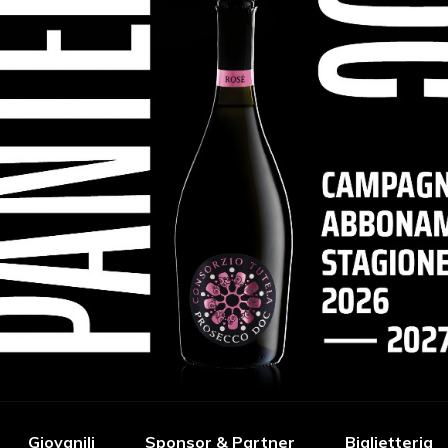
Giovanili
Sponsor & Partner
Biglietteria