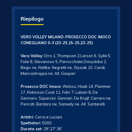
Riepilogo
VERO VOLLEY MILANO
–
PROSECCO DOC IMOCO
CONEGLIANO 0-3
(23-25,15-25,23-25)
Vero Volley:
Orro 1, Thompson 2,Larson 6, Sylla 5,
Folie 8, Stevanovic 5, Parrocchiale,Davyskiba 2,
Begic ne, Rettke, Negretti ne, Stysiak 10, Candi,
Mancastroppa ne. All. Gaspari
Prosecco DOC Imoco
: Wolosz, Haak 14, Plummer
17, Robinson Cook 11, Fahr 7, Lubian 8, De
Gennaro, Squarcini, Gennari, De Kruijf, Carraro ne,
Pericati, Bardaro ne, Samedy ne. All. Santarelli
Arbitri:
Cerra e Luciani
Spettatori:
5000
Durata set:
29′,27′,36′