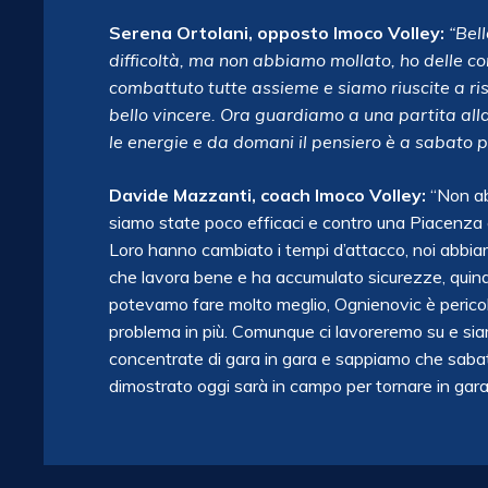
Serena Ortolani, opposto Imoco Volley:
“Bell
difficoltà, ma non abbiamo mollato, ho delle 
combattuto tutte assieme e siamo riuscite a riso
bello vincere. Ora guardiamo a una partita alla
le energie e da domani il pensiero è a sabato p
Davide Mazzanti, coach Imoco Volley:
“Non ab
siamo state poco efficaci e contro una Piacenza
Loro hanno cambiato i tempi d’attacco, noi abbia
che lavora bene e ha accumulato sicurezze, quindi
potevamo fare molto meglio, Ognienovic è perico
problema in più. Comunque ci lavoreremo su e siam
concentrate di gara in gara e sappiamo che sabat
dimostrato oggi sarà in campo per tornare in gara 