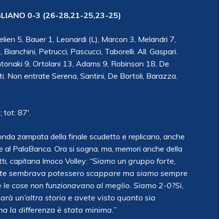
ANO 0-3 (26-28,21-25,23-25)
lien 5, Bauer 1, Leonardi (L), Marcon 3, Melandri 7,
ianchini, Petrucci, Pascucci, Taborelli. All. Gaspari.
ntonaki 9, Ortolani 13, Adams 9, Robinson 18, De
tti. Non entrate Serena, Santini, De Bortoli, Barazza.
 tot: 87′.
nda zampata della finale scudetto e replicano, anche
he al PalaBanca. Ora si sogna, ma, memori anche della
tti, capitana Imoco Volley:
“Siamo un gruppo forte,
 volte sembrava potessero scappare ma siamo sempre
e le cose non funzionavano al meglio. Siamo 2-0?Si,
arà un’altra storia e avete visto quanto sia
ma la differenza è stata minima.”