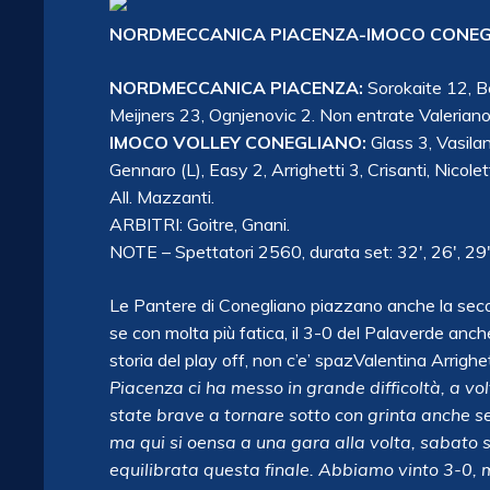
NORDMECCANICA PIACENZA-IMOCO CONEGLI
NORDMECCANICA PIACENZA:
Sorokaite 12, Be
Meijners 23, Ognjenovic 2. Non entrate Valeriano, B
IMOCO VOLLEY CONEGLIANO:
Glass 3, Vasila
Gennaro (L), Easy 2, Arrighetti 3, Crisanti, Nicole
All. Mazzanti.
ARBITRI: Goitre, Gnani.
NOTE – Spettatori 2560, durata set: 32′, 26′, 29′;
Le Pantere di Conegliano piazzano anche la seco
se con molta più fatica, il 3-0 del Palaverde anc
storia del play off, non c’e’ spaz
Valentina Arrighe
Piacenza ci ha messo in grande difficoltà, a
state brave a tornare sotto con grinta anche s
ma qui si oensa a una gara alla volta, sabato s
equilibrata questa finale. Abbiamo vinto 3-0, 