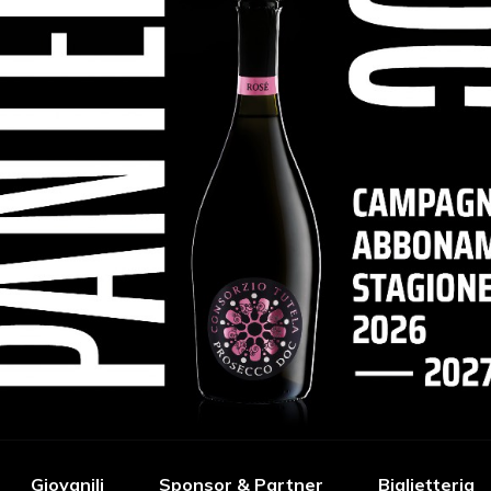
Giovanili
Sponsor & Partner
Biglietteria