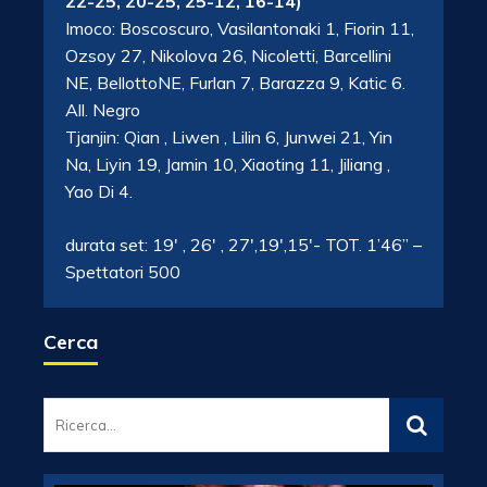
22-25, 20-25, 25-12, 16-14)
Imoco: Boscoscuro, Vasilantonaki 1, Fiorin 11,
Ozsoy 27, Nikolova 26, Nicoletti, Barcellini
NE, BellottoNE, Furlan 7, Barazza 9, Katic 6.
All. Negro
Tjanjin: Qian , Liwen , Lilin 6, Junwei 21, Yin
Na, Liyin 19, Jamin 10, Xiaoting 11, Jiliang ,
Yao Di 4.
durata set: 19′ , 26′ , 27′,19′,15′- TOT. 1’46” –
Spettatori 500
Cerca