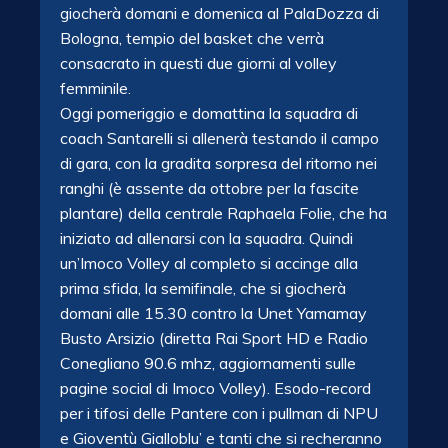
giocherà domani e domenica al PalaDozza di
Bologna, tempio del basket che verrà
consacrato in questi due giorni al volley
femminile.
Oggi pomeriggio e domattina la squadra di
coach Santarelli si allenerà testando il campo
di gara, con la gradita sorpresa del ritorno nei
ranghi (è assente da ottobre per la fascite
plantare) della centrale Raphaela Folie, che ha
iniziato ad allenarsi con la squadra. Quindi
un’Imoco Volley al completo si accinge alla
prima sfida, la semifinale, che si giocherà
domani alle 15.30 contro la Unet Yamamay
Busto Arsizio (diretta Rai Sport HD e Radio
Conegliano 90.6 mhz, aggiornamenti sulle
pagine social di Imoco Volley). Esodo-record
per i tifosi delle Pantere con i pullman di NPU
e Gioventù Gialloblu’ e tanti che si recheranno