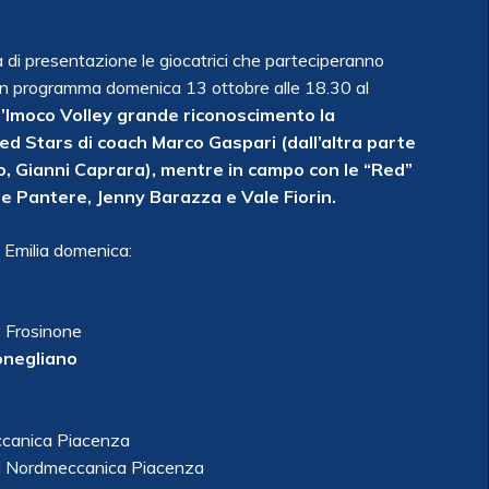
di presentazione le giocatrici che parteciperanno
in programma domenica 13 ottobre alle 18.30 al
l’Imoco Volley grande riconoscimento la
ed Stars di coach Marco Gaspari (dall’altra parte
to, Gianni Caprara), mentre in campo con le “Red”
ue Pantere, Jenny Barazza e Vale Fiorin.
o Emilia domenica:
y Frosinone
onegliano
ccanica Piacenza
hi Nordmeccanica Piacenza