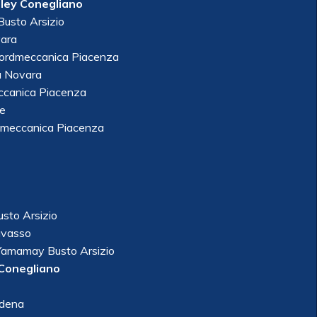
lley Conegliano
usto Arsizio
vara
rdmeccanica Piacenza
a Novara
ccanica Piacenza
re
dmeccanica Piacenza
sto Arsizio
avasso
Yamamay Busto Arsizio
 Conegliano
odena