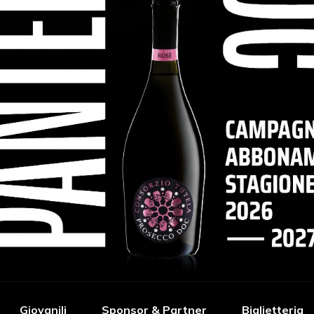
Giovanili
Sponsor & Partner
Biglietteria