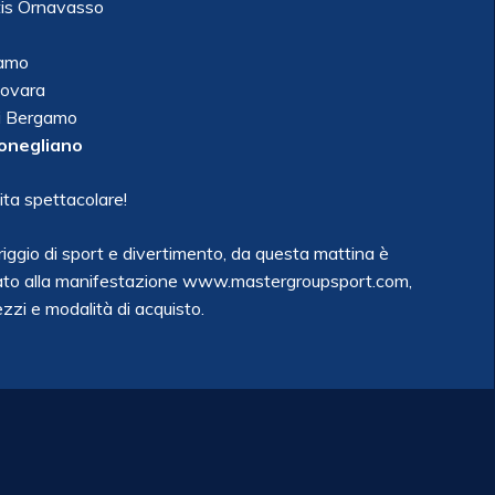
tis Ornavasso
gamo
Novara
ti Bergamo
Conegliano
tita spettacolare!
iggio di sport e divertimento, da questa mattina è
dedicato alla manifestazione www.mastergroupsport.com,
rezzi e modalità di acquisto.