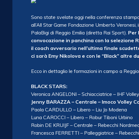
Sono state svelate oggi nella conferenza stampa 
all’All Star Game Fondazione Umberto Veronesi, 
PalaBigi di Reggio Emilia (diretta Rai Sport).
Per 
convocazione in panchina con la selezione R
il coach avversario nell’ultima finale scudet
ci sarà Emy Nikolova e con le “Black” altre d
Ecco in dettaglio le formazioni in campo a Reggi
BLACK STARS:
Veronica ANGELONI – Schiacciatrice – IHF Volle
Jenny BARAZZA – Centrale – Imoco Volley C
Paola CARDULLO – Libero – Liu Jo Modena
Luna CAROCCI – Libero – Robur Tiboni Urbino
Robin DE KRUIJF – Centrale – Rebecchi Nordme
Francesca FERRETTI – Palleggiatrice – Rebecc