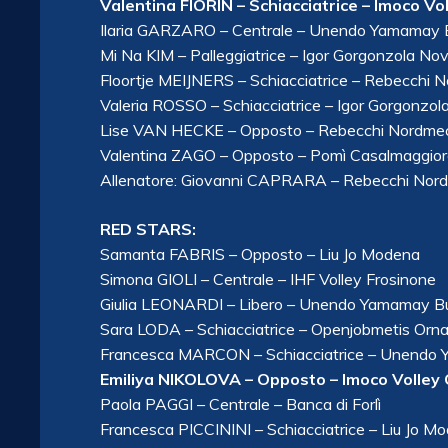
Valentina FIORIN – Schiacciatrice – Imoco Vo
Ilaria GARZARO – Centrale – Unendo Yamamay B
Mi Na KIM – Palleggiatrice – Igor Gorgonzola No
Floortje MEIJNERS – Schiacciatrice – Rebecchi
No
Valeria ROSSO – Schiacciatrice – Igor Gorgonzol
Lise VAN HECKE – Opposto – Rebecchi Nordme
Valentina ZAGO – Opposto – Pomì Casalmaggio
Allenatore: Giovanni CAPRARA – Rebecchi Nor
RED STARS:
Samanta FABRIS – Opposto – Liu Jo Modena
Simona GIOLI – Centrale – IHF Volley Frosinone
Giulia LEONARDI – Libero – Unendo Yamamay Bu
Sara LODA – Schiacciatrice – Openjobmetis Orn
Francesca MARCON – Schiacciatrice – Unendo 
Emiliya NIKOLOVA – Opposto – Imoco Volley
Paola PAGGI – Centrale – Banca di Forlì
Francesca PICCININI – Schiacciatrice – Liu Jo M