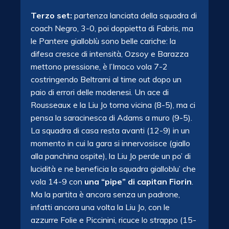
Terzo set:
partenza lanciata della squadra di
coach Negro, 3-0, poi doppietta di Fabris, ma
le Pantere gialloblù sono belle cariche: la
difesa cresce di intensità, Ozsoy e Barazza
mettono pressione, è l’Imoco vola 7-2
costringendo Beltrami al time out dopo un
paio di errori delle modenesi. Un ace di
Rousseaux e la Liu Jo torna vicina (8-5), ma ci
pensa la saracinesca di Adams a muro (9-5).
La squadra di casa resta avanti (12-9) in un
momento in cui la gara si innervosisce (giallo
alla panchina ospite), la Liu Jo perde un po’ di
lucidità e ne beneficia la squadra gialloblu’ che
vola 14-9 con
una “pipe” di capitan Fiorin
.
Ma la partita è ancora senza un padrone,
infatti ancora una volta la Liu Jo, con le
azzurre Folie e Piccinini, ricuce lo strappo (15-