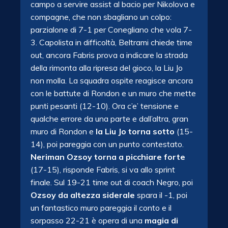
campo a servire assist al bacio per Nikolova e
compagne, che non sbagliano un colpo:
parzialone di 7-1 per Conegliano che vola 7-
3. Capolista in difficoltà, Beltrami chiede time
out, ancora Fabris prova a indicare la strada
della rimonta alla ripresa del gioco, la Liu Jo
non molla. La squadra ospite reagisce ancora
con le battute di Rondon e un muro che mette
punti pesanti (12-10). Ora c’e’ tensione e
qualche errore da una parte e dall’altra, gran
muro di Rondon e
la Liu Jo torna sotto
(15-
14), poi pareggia con un punto contestato.
Neriman Ozsoy torna a picchiare forte
(17-15), risponde Fabris, si va allo sprint
finale. Sul 19-21 time out di coach Negro, poi
Ozsoy da altezza siderale
spara il -1, poi
un fantastico muro pareggia il conto e il
sorpasso 22-21 è opera di una
magia di