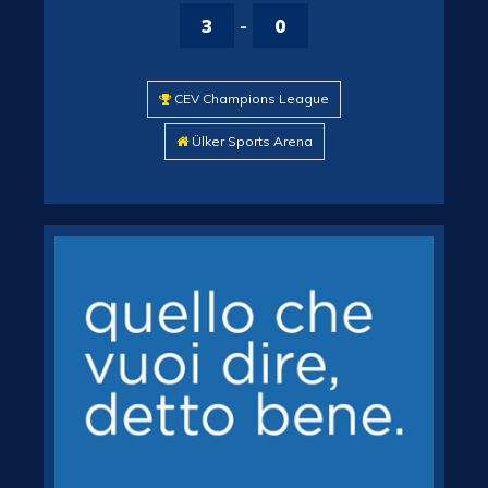
3
-
0
CEV Champions League
Ülker Sports Arena