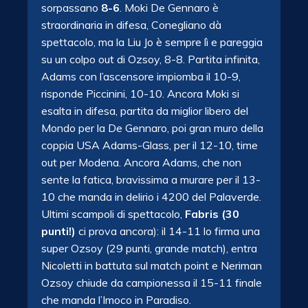
sorpassano
8-6
. Moki De Gennaro è
straordinaria in difesa, Conegliano dà
spettacolo, ma la Liu Jo è sempre lì e pareggia
su un colpo out di Ozsoy, 8-8. Partita infinita,
Adams con l’ascensore impiomba il 10-9,
risponde Piccinini, 10-10. Ancora Moki si
esalta in difesa, partita da miglior libero del
Mondo per la De Gennaro, poi gran muro della
coppia USA Adams-Glass, per il 12-10, time
out per Modena. Ancora Adams, che non
sente la fatica, bravissima a murare per il 13-
10 che manda in delirio i 4200 del Palaverde.
Ultimi scampoli di spettacolo,
Fabris (30
punti!)
ci prova ancora): il 14-11 lo firma una
super Ozsoy (29 punti, grande match), entra
Nicoletti in battuta sul match point e Neriman
Ozsoy chiude da campionessa il 15-11 finale
che manda l’Imoco in Paradiso.