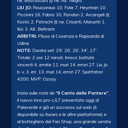
ne, Boscoscuro (l) ne. All.: Negro.
LIU JO:
Rousseaux 10, Folie 7, Heyrman 10,
Piccinini 16, Fabris 30, Rondon 2, Arcangeli (l);
Kostic 2, Petrachi (l) ne, Crisanti, Maruotti 1,
Ikic 3. All.: Beltrami
ARBITRI:
Piluso di Cosenza e Rapisarda di
Udine
NOTE:
Durata set: 29’, 26’, 26’, 34′, 17′.
Totale: 2 ore 12 minuti. Imoco: battute
vincenti 4, errate 11, muri 14, errori 27. Liu Jo:
b. v. 3, err. 13, muri 14, errori 27. Spettatori
4200. MVP: Ozsoy
Inizia sulle note de
“Il Canto delle Pantere”
,
il nuovo inno pro-LILT presentato oggi al
Palaverde e già un successo sul web (è
disponibile su Itunes e le altre piattaforme) e
al botteghino del Fan Shop, una grande serata