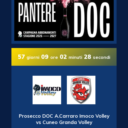
57
09
02
27
giorni
ore
minuti
secondi
Prosecco DOC A.Carraro Imoco Volley
vs Cuneo Granda Volley