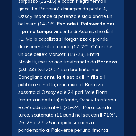
sorpasso (12-15) e coach Negro ferma il
gioco. La Piccinini è chirurgica da posto 4,
Ozsoy risponde di potenza e sigla anche un
bel muro (14-16).
Esplode il Palaverde per
il primo tempo
vincente di Adams che dà il
-1. Ma la capolista si riorganizza e prende
decisamente il comando (17-20). C’è anche
un ace dell’ex Maruotti (18-23). Entra
Nicoletti, mezzo ace trasformato da
Barazza
(20-23)
. Sul 20-24 sembra finita, ma
Conegliano
annulla 4 set ball in fila
e il
pubblico si esalta, gran muro di Barazza,
sassata di Ozsoy ed è 24 pari! Vale Fiorin
(entrata in battuta) difende, Ozsoy trasforma
e c’e’ addirittura il +1 (25-24). Poi ancora la
turca, scatenata (11 punti nel set con il 71%!),
26-25 e 27-25 in rapida sequenza,
pandemonio al Palaverde per una rimonta