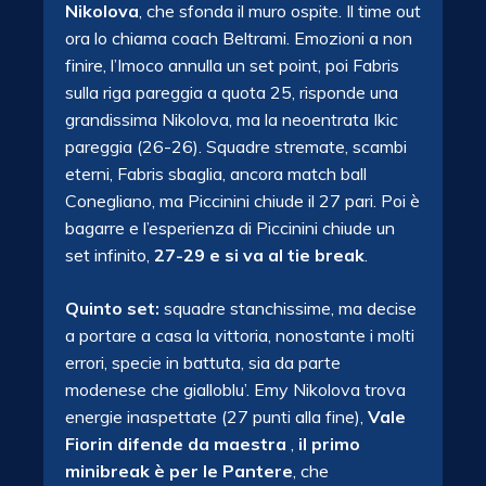
Nikolova
, che sfonda il muro ospite. Il time out
ora lo chiama coach Beltrami. Emozioni a non
finire, l’Imoco annulla un set point, poi Fabris
sulla riga pareggia a quota 25, risponde una
grandissima Nikolova, ma la neoentrata Ikic
pareggia (26-26). Squadre stremate, scambi
eterni, Fabris sbaglia, ancora match ball
Conegliano, ma Piccinini chiude il 27 pari. Poi è
bagarre e l’esperienza di Piccinini chiude un
set infinito,
27-29 e si va al tie break
.
Quinto set:
squadre stanchissime, ma decise
a portare a casa la vittoria, nonostante i molti
errori, specie in battuta, sia da parte
modenese che gialloblu’. Emy Nikolova trova
energie inaspettate (27 punti alla fine),
Vale
Fiorin difende da maestra
,
il primo
minibreak è per le Pantere
, che