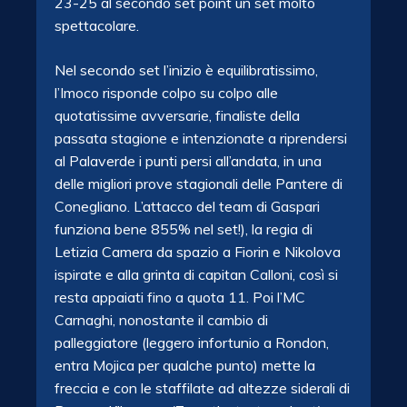
23-25 al secondo set point un set molto
spettacolare.
Nel secondo set l’inizio è equilibratissimo,
l’Imoco risponde colpo su colpo alle
quotatissime avversarie, finaliste della
passata stagione e intenzionate a riprendersi
al Palaverde i punti persi all’andata, in una
delle migliori prove stagionali delle Pantere di
Conegliano. L’attacco del team di Gaspari
funziona bene 855% nel set!), la regia di
Letizia Camera da spazio a Fiorin e Nikolova
ispirate e alla grinta di capitan Calloni, così si
resta appaiati fino a quota 11. Poi l’MC
Carnaghi, nonostante il cambio di
palleggiatore (leggero infortunio a Rondon,
entra Mojica per qualche punto) mette la
freccia e con le staffilate ad altezze siderali di