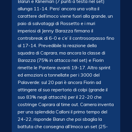
Barun e Klineman (7 punti a testa nel set)
allunga 11-14. Pero’ ancora una volta il
carattere dell’imoco viene fuori alla grande, un
paio di salvataggi di Rossetto e i muri
imperiosi di Jenny Barazza firmano il
controbreak di 6-0 e c’e’ il controsorpasso fino
al 17-14. Prevedibile la reazione della
squadra di Caprara, ma ancora la classe di
Barazza (75% in attacco nel set) e Fiorin
rimette le Pantere avanti 19-17. Altro sprint
ed emozioni a tonnellate per i 3000 del
Palaverde: sul 20 pari è ancora Fiorin ad
attingere al suo repertorio di colpi (grande il
suo 83% negli attacchi) per il 22-20 che
costringe Caprara al time out. Camera inventa
per una splendida Calloni il primo tempo del
24-22, risponde Barun che poi sbaglia la
battuta che consegna all’Imoco un set (25-