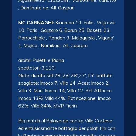
Agostinetto , Crozzolin , Maruotti ne, Zanotto
, Daminato ne. All. Gaspari
MC CARNAGHI:
Kineman 19, Folie , Veljkovic
10, Paris , Garzaro 6, Barun 25, Bosetti 23,
Parrocchiale , Rondon 3, Malagurski , Vigano’
1, Mojica , Nomikou . All. Caprara
arbitri: Puletti e Piana
spettatori: 3.110
Note. durata set:28′,28′,28′,27′,15′. battute
sbagliate: Imoco 7, Villa 14 .Aces: Imoco 2,
Villa 3. Muri: Imoco 14, Villa 12. Pct Attacco:
Imoco 43%, Villa 44%. Pct ricezione: Imoco
62%, Villa 64%. MVP Fiorin
Big match al Palaverde contro Villa Cortese
ed entusiasmante battaglia per palati fini con
le Pantere sempre in partita per oltre due ore