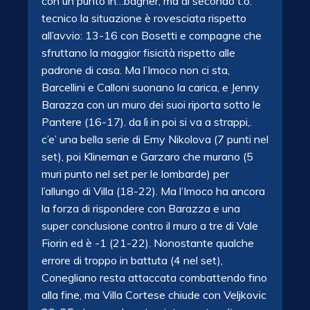
con un punto in…bagher, ma al secondo t.o.
tecnico la situazione è rovesciata rispetto
all’avvio: 13-16 con Bosetti e compagne che
sfruttano la maggior fisicità rispetto alle
padrone di casa. Ma l’Imoco non ci sta,
Barcellini e Calloni suonano la carica, e Jenny
Barazza con un muro dei suoi riporta sotto le
Pantere (16-17). da lì in poi si va a strappi,.
c’e’ una bella serie di Emy Nikolova (7 punti nel
set), poi Klineman e Garzaro che murano (5
muri punto nel set per le lombarde) per
l’allungo di Villa (18-22). Ma l’Imoco ha ancora
la forza di rispondere con Barazza e una
super conclusione contro il muro a tre di Vale
Fiorin ed è -1 (21-22). Nonostante qualche
errore di troppo in battuta (4 nel set),
Conegliano resta attaccata combattendo fino
alla fine, ma Villa Cortese chiude con Veljkovic