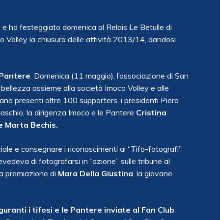
e ha festeggiato domenica al Relais Le Betulle di
co Volley la chiusura delle attività 2013/14, dandosi
 Pantere
. Domenica (11 maggio), l’associazione di San
 bellezza assieme alla società Imoco Volley e alle
rano presenti oltre 100 supporters, i presidenti Piero
Maschio, la dirigenza Imoco e le Pantere
Cristina
e Marta Bechis.
ociale e consegnare i riconoscimenti ai “Tifo-fotografi”
vedeva di fotografarsi in “azione” sulle tribune al
la premiazione di
Mara Della Giustina
, la giovane
uranti i tifosi e le Pantere inviate al Fan Club
.