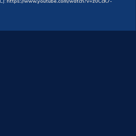
PC):
https://www.youtube.com/watch?v=z0CcK7-