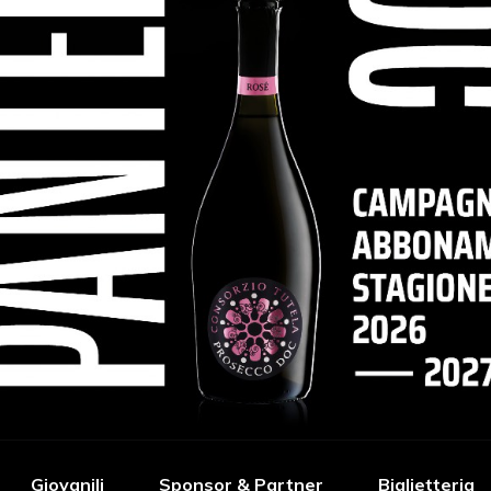
Giovanili
Sponsor & Partner
Biglietteria