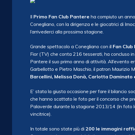
Il
Primo Fan Club Pantere
ha compiuto un anno 
Conegliano, con la dirigenza e le giocatrici di Imo
l’arrivederci alla prossima stagione.
Grande spettacolo a Conegliano con i
l Fan Club
Fior (TV) che conta 216 tesserati, ha concluso in
Pantere il suo primo anno di attività. All’evento e
Garbellotto e Pietro Maschio, il patron Maurizio 
Barcellini, Melissa Donà, Carlotta Daminato 
E’ stata la giusta occasione per fare il bilancio s
che hanno scattato le foto per il concorso che pre
Palaverde durante la stagione 2013/14 (In foto 
vincitrice).
In totale sono state più di
200 le immagini raffig