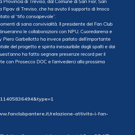
a Provincia
di Treviso, dal Comune di San Fior, San
la Fipav di Treviso, che ha avuto il supporto di Imoco
tato al “tifo consapevole”.
omenti di sana convivialità. Il presidente del Fan Club
ntinueranno le collaborazioni con NPU, Cuoredarena e
ey Piero Garbellotto ha invece parlato dell’importante
tale del progetto e spinta inesauribile dagli spalti e dai
quest’anno ha fatto segnare presenze record per il
nte con Prosecco DOC e l’arrivederci alla prossima
011405836494&type=1
ww.fanclubpantere.it/relazione-attivita-i-fan-