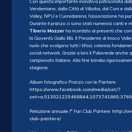
Con questa importante iniziativa patrocinata dall
Vendemiano, dalla Città di Villorba, dal Coni e dal
Volley, NPU e Cuoredarena, l’associazione ha pun
Durante il pranzo ci sono stati numerosi canti e m
Tiberio Mazzer
ha ricordato ai presenti che co
la Gioventù Giallo Blù. Il Presidente di Imoco Voll
ruolo che svolgono tutti i tifosi, colonna fondamen
social network. Grazie a loro il Palaverde anche 
campionato italiano. Alla fine brindisi rigorosame
stagione.
Album fotografico Pranzo con le Pantere:
https://www.facebook.com/media/set/?
set=a.513021225468844.1073741860.376
Relazione annuale I° Fan Club Pantere:
http://w
club-pantere/