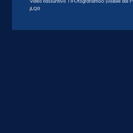
Video riassuntivo TIFOtografiamoci (visibile dai 
jLQ0