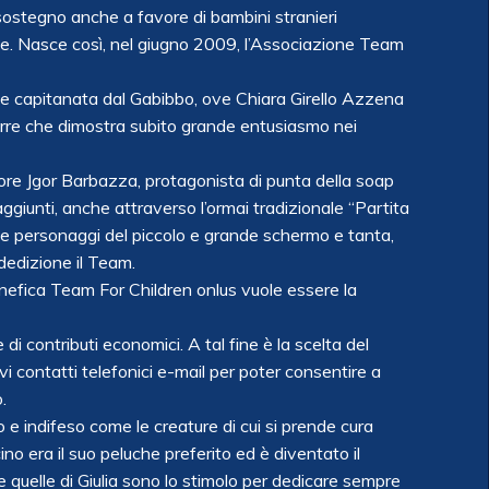
i sostegno anche a favore di bambini stranieri
ie. Nasce così, nel giugno 2009, l’Associazione Team
le capitanata dal Gabibbo, ove Chiara Girello Azzena
orre che dimostra subito grande entusiasmo nei
ore Jgor Barbazza, protagonista di punta della soap
iunti, anche attraverso l’ormai tradizionale “Partita
i e personaggi del piccolo e grande schermo e tanta,
dedizione il Team.
nefica Team For Children onlus vuole essere la
i contributi economici. A tal fine è la scelta del
tivi contatti telefonici e-mail per poter consentire a
.
lo e indifeso come le creature di cui si prende cura
lcino era il suo peluche preferito ed è diventato il
 quelle di Giulia sono lo stimolo per dedicare sempre