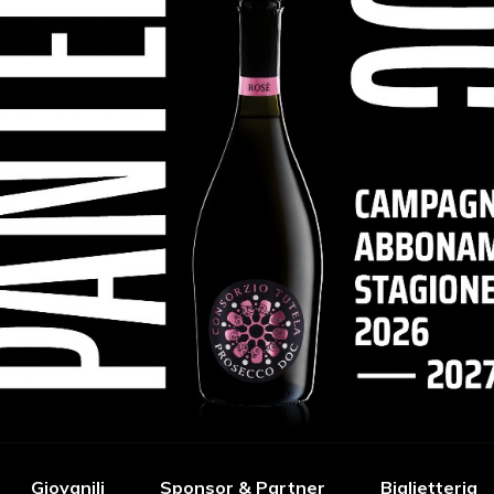
Giovanili
Sponsor & Partner
Biglietteria