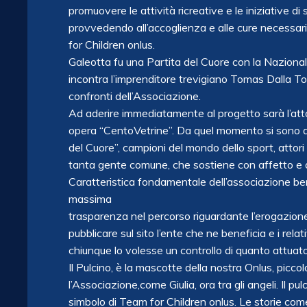
promuovere le attività ricreative e le iniziative d
provvedendo all’accoglienza e alle cure necessar
for Children onlus.
Galeotta fu una Partita del Cuore con la Naziona
incontra l’imprenditore trevigiano Tomas Dalla T
confronti dell’Associazione.
Ad aderire immediatamente al progetto sarà l’att
opera “CentoVetrine”. Da quel momento si sono agg
del Cuore”, campioni del mondo dello sport, attor
tanta gente comune, che sostiene con affetto e 
Caratteristica fondamentale dell’associazione be
massima
trasparenza nel percorso riguardante l’erogazione d
pubblicare sul sito l’ente che ne beneficia e i rela
chiunque lo volesse un controllo di quanto attuato
Il Pulcino, è la mascotte della nostra Onlus, picco
l’Associazione,come Giulia, ora tra gli angeli. Il pu
simbolo di Team for Children onlus. Le storie come