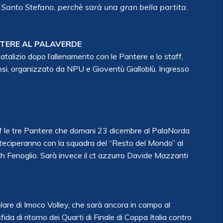
i Santo Stefano, perchè sarà una gran bella partita.
NTERE AL PALAVERDE
talizio dopo l’allenamento con le Pantere e lo staff,
fosi, organizzato da NPU e Gioventù Gialloblù. Ingresso
jf le tre Pantere che domani 23 dicembre al PalaNorda
teciperanno con la squadra del “Resto del Mondo” al
ch Fenoglio. Sarà invece il ct azzurro Davide Mazzanti
solare di Imoco Volley, che sarà ancora in campo al
da di ritorno dei Quarti di Finale di Coppa Italia contro