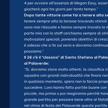
4 per ovviare all’assenza di Megan Easy, esser
giocherà ogni tre giorni per tanto tempo.”
Dopo tante vittorie come fai a tenere alta 
tenere sempre alta la tensioe trovando stimoli 
sono mai rilassate e hanno sempre trovato la
parte mia con lo staff cerchiamo sempre di stim
motivazioni speciali, ponendo obiettivi di cres
è adesso che si fa sul serio e dovremo contin
possiamo.”
Il 26 c’è il “classico” di Santo Stefano al Pa
al Palaverde:
“Si, dovremo stare molto attenti, la classifica 
squadra con grandi individualità che finora no
in qualsiasi momento, spero non lo faccia propr
succedere. Loro hanno fatto partite buone con 
piccole, ma prima o poi reagiranno perchè hann
grande partita per passare bene oltre al Natale
nel clima di festa del Palaverde queste partite