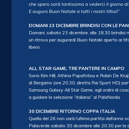
che spero sarà tantissimo a vederci il giorno d
E auguro Buon Natale a tutti i nostri tifosi!”
DOMANI 23 DICEMBRE BRINDISI CON LE PA
Domani, sabato 23 dicembre, alle 18.30 brindisi na
un ritrovo per augurardi Buon Natale aperto ai ti
libero.
ALL STAR GAME, TRE PANTERE IN CAMPO
Sono Kim Hill, Athina Papafotiou e Robin De Krui
di Bergamo (ore 20.30, diretta Rai Sport HD) par
Samsung Galaxy All Star Game, agli ordini di coa
a guidare la selezione “italiana” al PalaNorda.
30 DICEMBRE RITORNO COPPA ITALIA
Quella del 26 non sarà l’ultima partita dell’anno 
Palaverde sabato 30 dicembre alle 20.30 per la sfi