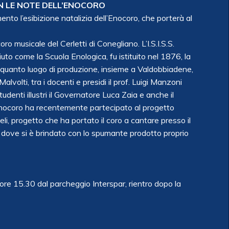
N LE NOTE DELL’ENOCORO
ento l’esibizione natalizia dell’Enocoro, che porterà al
o musicale del Cerletti di Conegliano. L’I.S.I.S.S.
uto come la Scuola Enologica, fu istituito nel 1876, la
 in quanto luogo di produzione, insieme a Valdobbiadene,
lvolti, tra i docenti e presidi il prof. Luigi Manzoni
udenti illustri il Governatore Luca Zaia e anche il
 Enocoro ha recentemente partecipato al progetto
eli, progetto che ha portato il coro a cantare presso il
ti dove si è brindato con lo spumante prodotto proprio
e 15.30 dal parcheggio Interspar, rientro dopo la