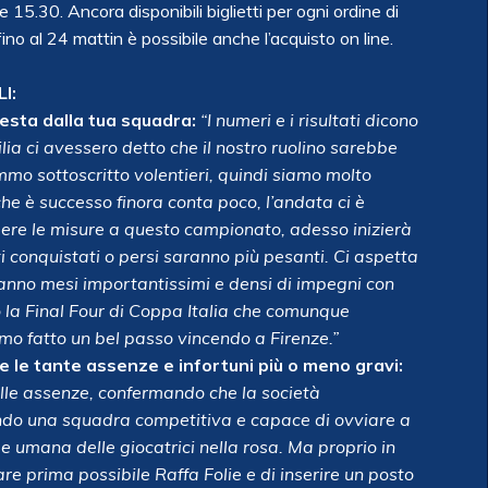
 15.30. Ancora disponibili biglietti per ogni ordine di
no al 24 mattin è possibile anche l’acquisto on line.
I:
testa dalla tua squadra:
“I numeri e i risultati dicono
lia ci avessero detto che il nostro ruolino sarebbe
emmo sottoscritto volentieri, quindi siamo molto
he è successo finora conta poco, l’andata ci è
dere le misure a questo campionato, adesso inizierà
ti conquistati o persi saranno più pesanti. Ci aspetta
anno mesi importantissimi e densi di impegni con
 la Final Four di Coppa Italia che comunque
 fatto un bel passo vincendo a Firenze.”
le tante assenze e infortuni più o meno gravi:
alle assenze, confermando che la società
endo una squadra competitiva e capace di ovviare a
 e umana delle giocatrici nella rosa. Ma proprio in
re prima possibile Raffa Folie e di inserire un posto