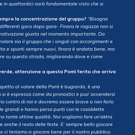
e in quattordici sarà fondamentale visto che si
sempre la concentrazione del gruppo?
“Bisogna
differenti gara dopo gara- Finora le ragazze non si
 motivazone giusta nel momento importante. Da
olare sia il gruppo che i singoli con accorgimenti e
cita e spunti sempre nuovi, finora è andata bene, ma
uare su questa strada, migliorando dove e come
laverde, attenzione a questa Pomì ferita che arriva
rispetto al valore della Pomì è bugiarda, è una
n si è espressa come da pronostici e puo’ accendersi
io contro di noi e dovremo essere brave a non farlo
le grandi e hanno perso punti con le cosiddette
o tante ottime qualità. Noi vogliamo fare un’aktra
 anche il resto delle feste. E’ sempre bello giocare
 e ci teniamo a giocare bene per il nostro pubblico