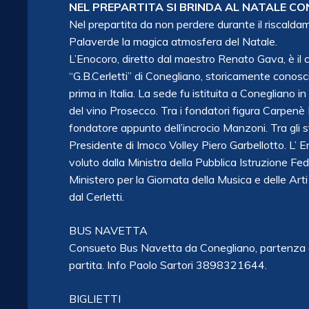
NEL PREPARTITA SI BRINDA AL NATALE CO
Nel prepartita da non perdere durante il riscaldam
Palaverde la magica atmosfera del Natale.
L’Enocoro, diretto dal maestro Renato Gava, è il cor
“G.B.Cerletti” di Conegliano, storicamente conosci
prima in Italia. La sede fu istituita a Conegliano
del vino Prosecco. Tra i fondatori figura Carpenè Ma
fondatore appunto dell’incrocio Manzoni. Tra gli st
Presidente di Imoco Volley Piero Garbellotto. L’
voluto dalla Ministra della Pubblica Istruzione Fed
Ministero per la Giornata della Musica e delle Ar
dal Cerletti.
BUS NAVETTA
Consueto Bus Navetta da Conegliano, partenza or
partita. Info Paolo Sartori 3898321644.
BIGLIETTI