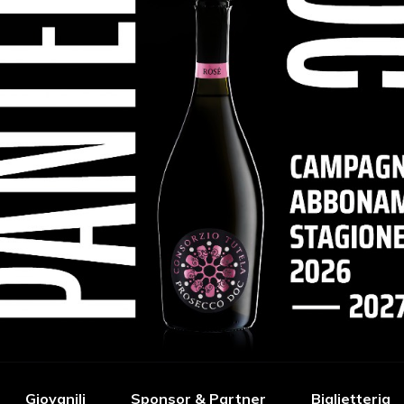
Giovanili
Sponsor & Partner
Biglietteria