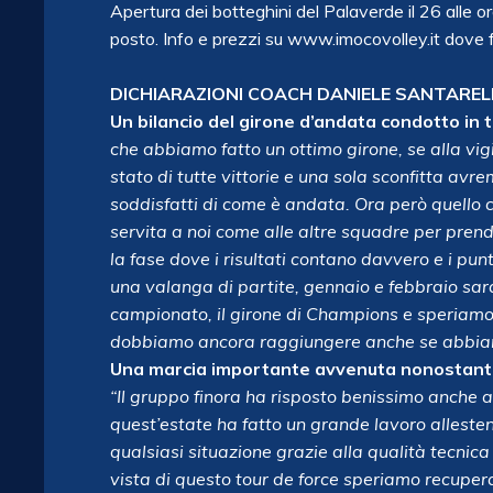
Apertura dei botteghini del Palaverde il 26 alle ore
posto. Info e prezzi su www.imocovolley.it dove fi
DICHIARAZIONI COACH DANIELE SANTARELL
Un bilancio del girone d’andata condotto in 
che abbiamo fatto un ottimo girone, se alla vigi
stato di tutte vittorie e una sola sconfitta avr
soddisfatti di come è andata. Ora però quello c
servita a noi come alle altre squadre per pren
la fase dove i risultati contano davvero e i pun
una valanga di partite, gennaio e febbraio sar
campionato, il girone di Champions e speriamo
dobbiamo ancora raggiungere anche se abbiamo
Una marcia importante avvenuta nonostante 
“Il gruppo finora ha risposto benissimo anche 
quest’estate ha fatto un grande lavoro allest
qualsiasi situazione grazie alla qualità tecnica
vista di questo tour de force speriamo recupera