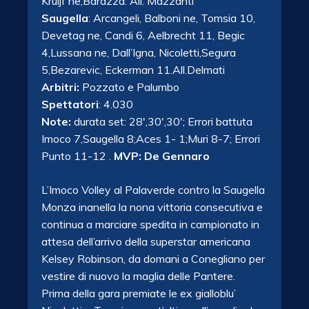
Kruijf ne,Barazza. All. Mazzanti
Saugella
: Arcangeli, Balboni ne, Tomsia 10,
Devetag ne, Candi 6, Aelbrecht 11, Begic
4,Lussana ne, Dall’Igna, Nicoletti,Segura
5,Bezarevic, Eckerman 11.All.Delmati
Arbitri:
Pozzato e Palumbo
Spettatori
: 4.030
Note:
durata set: 28′,30′,30′; Errori battuta
Imoco 7,Saugella 8;Aces 1- 1;Muri 8-7; Errori
Punto 11-12 .
MVP: De Gennaro
L’Imoco Volley al Palaverde contro la Saugella
Monza inanella la nona vittoria consecutiva e
continua a marciare spedita in campionato in
attesa dell’arrivo della superstar americana
Kelsey Robinson, da domani a Conegliano per
vestire di nuovo la maglia delle Pantere.
Prima della gara premiate le ex gialloblu’