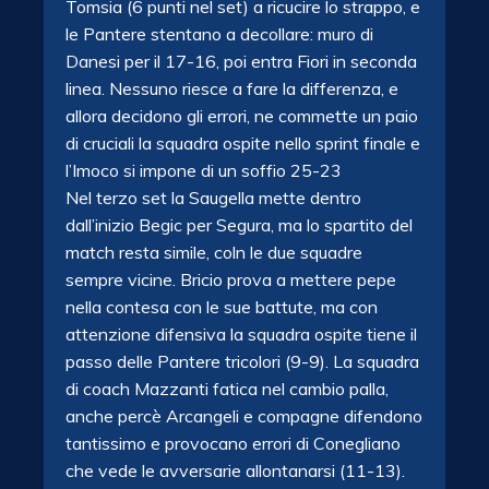
Tomsia (6 punti nel set) a ricucire lo strappo, e
le Pantere stentano a decollare: muro di
Danesi per il 17-16, poi entra Fiori in seconda
linea. Nessuno riesce a fare la differenza, e
allora decidono gli errori, ne commette un paio
di cruciali la squadra ospite nello sprint finale e
l’Imoco si impone di un soffio 25-23
Nel terzo set la Saugella mette dentro
dall’inizio Begic per Segura, ma lo spartito del
match resta simile, coln le due squadre
sempre vicine. Bricio prova a mettere pepe
nella contesa con le sue battute, ma con
attenzione difensiva la squadra ospite tiene il
passo delle Pantere tricolori (9-9). La squadra
di coach Mazzanti fatica nel cambio palla,
anche percè Arcangeli e compagne difendono
tantissimo e provocano errori di Conegliano
che vede le avversarie allontanarsi (11-13).