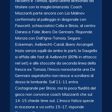
Nicoletti e Tomsia, quest’ultima all’esordio da
titolare con la maglia brianzola. Coach
Mazzanti parte ancora con Lia Malinov
confermata al palleggio in diagonale con
Fawcett, schiacciatrici Cella e Bricio, al centro
Danesi e Folie, libero De Gennaro. Risponde
Monza con Dall’Igna-Tomsia, Segura-
Eckerman, Aelbrecht-Candi, libero Arcangeli.
Inizio senza squilli da ambo le parti, la Saugella
si affida alle fast di Aelbrecht (80% in attacco
nel set) e alle stoccate da seconda linea della
fresca ex Tomsia, l’Imoco nonostante una De
Gennaro aspiratutto non riesce a scrollarsi di
dosso le lombarde. Sull’11-11 entra
Costagrande per Bricio, ma la poca fluidità del
gioco non convince coach Mazzanti che sul
14-15 chiede time out. L’Imoco fatica specie
in ricezione e va sotto 15-17, risponde