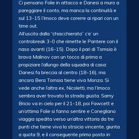
Ci pensano Folie in attacco e Danesi a muro a
pareggiare il conto, ma manca la continuità e
sul 13-15 l’Imoco deve corerre ai ripari con un
time out.
All’uscita dalla “chiacchierata” c’e’ un
controbreak 3-0 che rimette le Pantere con il
naso avanti (16-15). Dopo il pari di Tomsia è
brava Malinov con un tocco di prima a
propiziare l’allungo della squadra di casa:
Danesi fa breccia al centro (18-16), ma
ancora Bera Tomsia tiene viva Monza. Si
vede anche l’altra ex, Nicoletti, ma l’Imoco
sembra aver trovato la strada giusta. Samy
Bricio va in cielo per il 21-18, poi Fawcett e
un’ottima Folie si fanno sentire e Conegliano
viaggia spedita verso un’altra vittoria da tre
punti che tiene viva la strsicia vincente, giunta
a quota 9, e il conseguente primo posto in