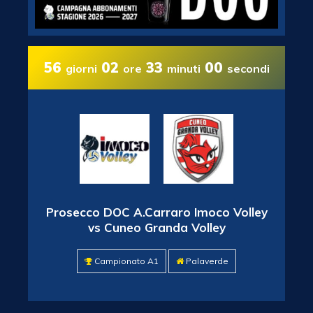
56
02
33
00
giorni
ore
minuti
secondi
Prosecco DOC A.Carraro Imoco Volley
vs Cuneo Granda Volley
Campionato A1
Palaverde