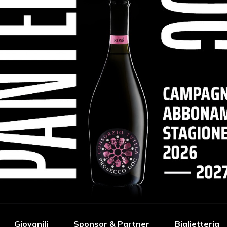
Giovanili
Sponsor & Partner
Biglietteria