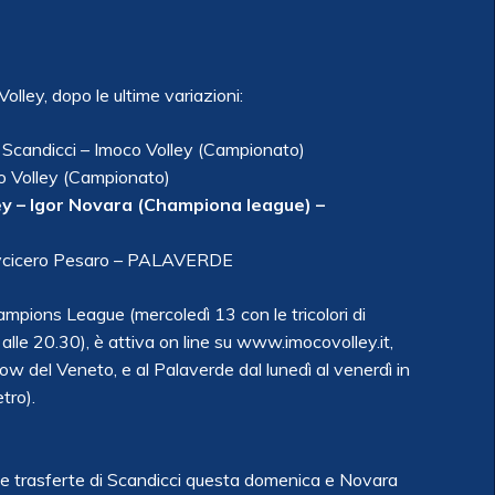
olley, dopo le ultime variazioni:
Scandicci – Imoco Volley (Campionato)
o Volley (Campionato)
ey – Igor Novara (Championa league) –
Mycicero Pesaro – PALAVERDE
ampions League (mercoledì 13 con le tricolori di
le 20.30), è attiva on line su www.imocovolley.it,
ow del Veneto, e al Palaverde dal lunedì al venerdì in
tro).
e trasferte di Scandicci questa domenica e Novara