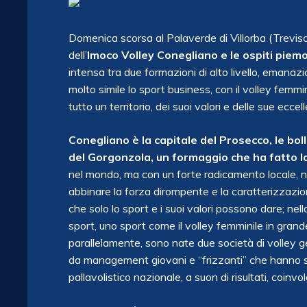
Domenica scorsa al Palaverde di Villorba (Treviso)
dell’
Imoco Volley Conegliano e le ospiti piem
intensa tra due formazioni di alto livello, emanaz
molto simile lo sport business, con il volley femm
tutto un territorio, dei suoi valori e delle sue eccel
Conegliano è la capitale del Prosecco, le bol
del Gorgonzola, un formaggio che ha fatto la
nel mondo, ma con un forte radicamento locale, nel t
abbinare la forza dirompente e la caratterizzazione
che solo lo sport e i suoi valori possono dare; nell
sport, uno sport come il volley femminile in grande 
parallelamente, sono nate due società di volley g
da
management giovani e “frizzanti” che hanno s
pallavolistico nazionale, a suon di risultati, coinv