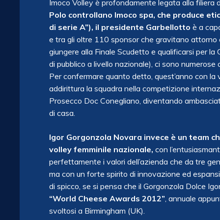
Imoco Volley è profondamente legata alla filiera del
Polo controllano Imoco spa, che produce etich
di serie A”), il presidente Garbellotto
è a capo
e tra gli oltre 110 sponsor che gravitano attorno
giungere alla Finale Scudetto e qualificarsi per l
di pubblico a livello nazionale), ci sono numerose
Per confermare quanto detto, quest’anno con la 
addirittura la squadra nella competizione intern
Prosecco Doc Conegliano, diventando ambasciatrice
di casa.
Igor Gorgonzola Novara invece è un team che,
volley femminile nazionale,
con l’entusiasmant
perfettamente i valori dell’azienda che da tre gener
ma con un forte spirito di innovazione ed espansio
di spicco, se si pensa che il Gorgonzola Dolce Igor
“World Cheese Awards 2012”
, annuale appun
svoltosi a Birmingham (UK).