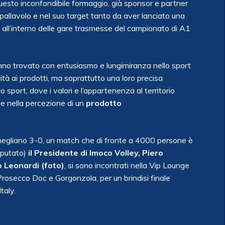
questo inconfondibile formaggio, già sponsor e partner
pallavolo e nel suo target tanto da aver lanciato una
 all’interno delle gare trasmesse del campionato di A1
nno trovato con entusiasmo e lungimiranza nello sport
lità ai prodotti, ma soprattutto una loro precisa
o sport, dove i valori e l’appartenenza al territorio
e nella percezione di un
prodotto
Conegliano 3-0, un match che di fronte a 4000 persone è
sputato)
il Presidente di Imoco Volley, Piero
o Leonardi (foto)
, si sono incontrati nella Vip Lounge
 Prosecco Doc e Gorgonzola, per un brindisi finale
taly.