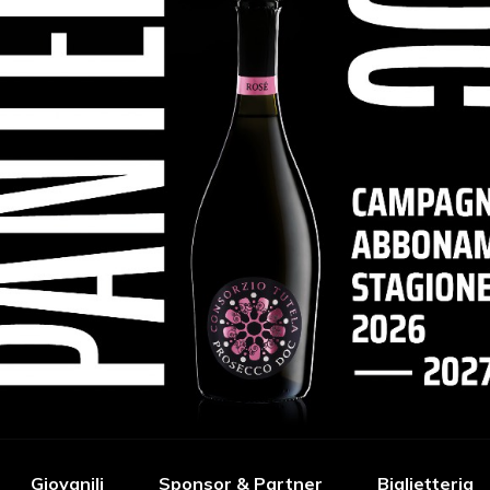
Giovanili
Sponsor & Partner
Biglietteria