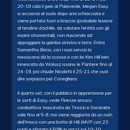
20-18 cala il gelo al Palaverde, Megan Easy
si accascia al suolo dopo una schiacciata e
viene portata fuori a braccia (probabile lesione
al tendine d’achille, da valutare l’entità con gli
esami strumentali), non riuscendo ad
appoggiare la gamba sinistra a terra. Entra
Samantha Bricio, con i suoi servizi la
messicana dà la scossa e con lei Kim Hill ben
innescata da Wolosz issano le Pantere fino al
24-19, poi chiude Nicoletti il 25-21 che vuol
dire sorpasso per Conegliano.
Il quarto set, con il pubblico in apprensione per
le sorti di Easy, vede Firenze ancora
combattiva: trascinata da Tirozzi e Sorokaite
sale fino al 5-8, ma viene raggiunta da un rush
dell’Imoco con una botta di Hill (MVP con 23
punti e sfiorato il 50% in aacc) sul 10-10.