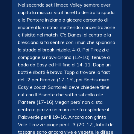
Nel secondo set l’Imoco Volley sembra aver
capito la musica, via il fioretto dentro la spada
e le Pantere iniziano a giocare cercando di
imporre il loro ritmo, mettendo concentrazione
e fisicità nel match: C’è Danesi al centro e la
bresciana si fa sentire con i muri che spianano
la strada al break iniziale: 4-0. Poi Tirozzi e
compagne si riavvicinano (12-10), tenute a
bada da Easy ed Hill fino al 14-11. Dopo un
batti e ribatti è brava Tapp a trovare la fast
del -2 per Firenze (17-15), poi Bechis mura
Easy e coach Santarelli deve chiedere time
out con Il Bisonte che soffia sul collo alle
Pantere (17-16).Megan pero’ non ci sta,
rientra e piazza un muro che fa esplodere il
Palaverde per il 19-16. Ancora con grinta
Vale Tirozzi spinge per il -3 (20-17), Infatti le
toscane sono ancora vive e vegete, le difese