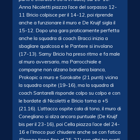
Anna Nicoletti piazza l’ace del sorpasso 12-
11 Bricio colpisce per il 14-12, poi riprende
anche a funzionare il muro e De Kruijf sigla il
15-12. Dopo una gara praticamente perfetta
anche la squadra di coach Bracci inizia a
sbagliare qualcosa e le Pantere si involano
(17-13). Samy Bricio ha preso ritmo e fa male
al muro avversario, ma Parrocchiale e
compagne non alzano bandiera bianca,
Prokopic a muro e Sorokaite (21 punti) vicina
la squadra ospite (19-16), ma la squadra di
coach Santarelli risponde colpo su colpo e con
le bordate di Nicoletti e Bricio torna a +5
(21.16). L’attacco ospite cala di tono, il muro di
Conegliano si alza ancora puntuale (De Kruijf
bis per il 23-16), poi Cella piazza l’ace del 24-
16 e l’Imoco puo’ chiudere anche se con fatica
(Firenze tiene fino al 25-21) con altri tre punti