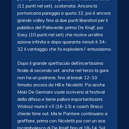
(11 punti nel set), scatenata. Ancora la
portoricana pareggia a quota 32, poi è ancora
grande volley fino ai due punti liberatori per il
pubblico del Palaverde: prima De Kruijf, poi
Easy (10 punti nel set) che risolve un’altra
azione infinita e dopo quarante minuti è 34-
32 il vantaggio che fa esplodere l’ entusiasmo.
Dopo il grande spettacolo dell’incertissimo
finale di secondo set, anche nel terzo la gara
non ha un padrone, fino al break 12-10
firmato ancora da Hill e Nicoletti. Poi anche
Moki De Gennaro vuole iscriversi al festival
della difesa e tiene palloni importantissimi:
Wolosz mura il +3 (16-13) e coach Bracci
chiede time out. Ma le Pantere continuano a
graffiare, prima con Nicoletti poi con un ace
rocambolesco di De Kruijf fino al 18-14. Sul