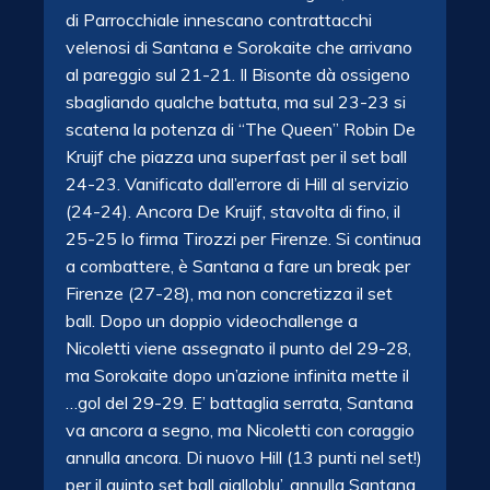
di Parrocchiale innescano contrattacchi
velenosi di Santana e Sorokaite che arrivano
al pareggio sul 21-21. Il Bisonte dà ossigeno
sbagliando qualche battuta, ma sul 23-23 si
scatena la potenza di “The Queen” Robin De
Kruijf che piazza una superfast per il set ball
24-23. Vanificato dall’errore di Hill al servizio
(24-24). Ancora De Kruijf, stavolta di fino, il
25-25 lo firma Tirozzi per Firenze. Si continua
a combattere, è Santana a fare un break per
Firenze (27-28), ma non concretizza il set
ball. Dopo un doppio videochallenge a
Nicoletti viene assegnato il punto del 29-28,
ma Sorokaite dopo un’azione infinita mette il
…gol del 29-29. E’ battaglia serrata, Santana
va ancora a segno, ma Nicoletti con coraggio
annulla ancora. Di nuovo Hill (13 punti nel set!)
per il quinto set ball gialloblu’, annulla Santana