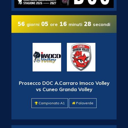
56
05
16
27
giorni
ore
minuti
secondi
Prosecco DOC A.Carraro Imoco Volley
vs Cuneo Granda Volley
Campionato A1
Palaverde