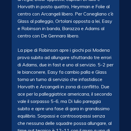
Horvath in posto quattro, Heyrman e Folie al
centro con Arcangeli libero. Per Conegliano c’è
Glass al palleggio, Ortolani opposta a lei, Easy
e Robinson in banda, Barazza e Adams al
centro con De Gennaro libero.
La pipe di Robinson apre i giochi poi Modena
prova subito ad allungare sfruttando tre errori
di Adams, due in fast e uno al servizio. 5-2 per
le bianconere, Easy fa cambio palla e Glass
torna un turno di servizio che infastidisce
Horvath e Arcangeli in zona di conflitto. Due
ace per la palleggiatrice americana, il secondo
vale il sorpasso 5-6, ma Di Iulio pareggia
subito e apre una fase di gara in grandissimo
equilibrio. Sorpassi e controsorpassi senza
che nessuna delle squadre possa allungare, al
time out tecnico è 12-11 con il muro a uno di