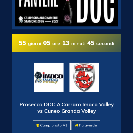
55
05
13
44
giorni
ore
minuti
secondi
Prosecco DOC A.Carraro Imoco Volley
vs Cuneo Granda Volley
Campionato A1
Palaverde