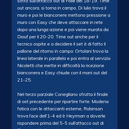
sotto sull’attacco out di Folie del 18-19. Time
out ancora, si torna in campo, Di Iulio trova il
muro e poi le bianconere mettono pressione a
muro con Easy che deve attaccare in rete
dopo una lunga azione e poi viene murata da
Diouf per il 20-20. Time out anche per il
tecnico ospite e a decidere il set è di fatto il
pallone del ritorno in campo: Ortolani trova la
linea laterale in parallela e poi entra al servizio
Nicoletti che mette in difficoltà la ricezione
bianconera e Easy chiude con il mani out del
21-25.
Nel terzo parziale Conegliano sfrutta il finale
di set precedente per ripartire forte. Modena
fatica con le attaccanti esterne, Robinson
trova l’ace dell’1-4 ed è Heyrman a doverle
rispondere prima del 5-5 sull’attacco out di