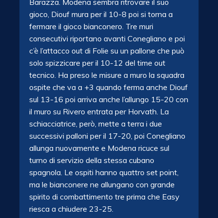
Barazza. Modena sembra ritrovare il suo
gioco, Diouf mura per il 10-8 poi si torna a
fermare il gioco bianconero. Tre muri
consecutivi riportano avanti Conegliano e poi
c’è l’attacco out di Folie su un pallone che può
solo spizzicare per il 10-12 del time out
tecnico. Ha preso le misure a muro la squadra
ospite che va a +3 quando ferma anche Diouf
sul 13-16 poi arriva anche l’allungo 15-20 con
il muro su Rivero entrata per Horvath. La
schiacciatrice, però, mette a terra i due
successivi palloni per il 17-20, poi Conegliano
allunga nuovamente e Modena ricuce sul
turno di servizio della stessa cubano
spagnola. Le ospiti hanno quattro set point,
ma le bianconere ne allungano con grande
spirito di combattimento tre prima che Easy
riesca a chiudere 23-25.