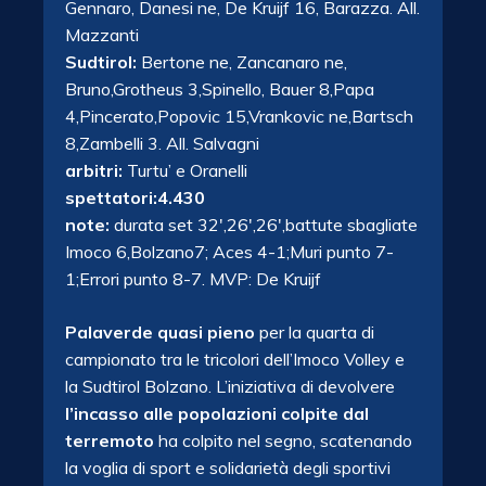
Gennaro, Danesi ne, De Kruijf 16, Barazza. All.
Mazzanti
Sudtirol:
Bertone ne, Zancanaro ne,
Bruno,Grotheus 3,Spinello, Bauer 8,Papa
4,Pincerato,Popovic 15,Vrankovic ne,Bartsch
8,Zambelli 3. All. Salvagni
arbitri:
Turtu’ e Oranelli
spettatori:4.430
note:
durata set 32′,26′,26′,battute sbagliate
Imoco 6,Bolzano7; Aces 4-1;Muri punto 7-
1;Errori punto 8-7. MVP: De Kruijf
Palaverde quasi pieno
per la quarta di
campionato tra le tricolori dell’Imoco Volley e
la Sudtirol Bolzano. L’iniziativa di devolvere
l’incasso alle popolazioni colpite dal
terremoto
ha colpito nel segno, scatenando
la voglia di sport e solidarietà degli sportivi