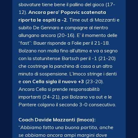
sbavature tiene bene il pallino del gioco (17-
12).
Ancora pero’ Popovic scatenata
riporta le ospiti a -2
. Time out di Mazzanti e
subito De Gennaro e compagne al rientro
allungano ancora (20-16). E’ il momento delle
“fast”: Bauer risponde a Folie per il 21-18.
Bolzano non molla fino all’ultimo e va a segno
con la statunitense Bartsch per il -1 (21-20)
che costringe la panchina di casa a un altro
minuto di sospensione. L’Imoco stringe i denti
e
con Cella sigla il nuovo +3
(23-20).
Ancora Cella si prende responsabilità
importanti (24-21), poi Bolzano va out e le
Pantere colgono il secondo 3-0 consecutivo.
Coach Davide Mazzanti (Imoco):
“
Abbiamo fatto una buona partita, anche
se abbiamo ancora ampi margini dove