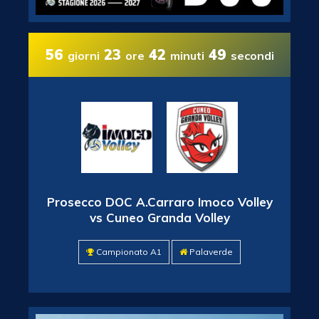
56
23
42
48
giorni
ore
minuti
secondi
Prosecco DOC A.Carraro Imoco Volley
vs Cuneo Granda Volley
Campionato A1
Palaverde