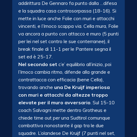
addirittura De Gennaro fa punto dalla …difesa
e la squadra casa controsorpassa (18-16). Si
mette in luce anche Folie con muri e attacchi
vincenti, e l’Imoco scappa via. Cella mura, Folie
va ancora a punto con attacco e muro (5 punti
per lei nel set contro le sue conterranee), il
break finale di 11-1 per le Pantere segna il
set ed è 25-17.
Nel secondo set
c’e’ equilibrio all’inizio, poi
l’Imoco cambia ritmo, difende alla grande e
contrattacca con efficacia (bene Cella),
trovando anche
una De Kruijf imperiosa
con muri e attacchi da altezze troppo
elevate per il muro avversario
. Sul 15-10
coach Salvagni mette dentro Grotheus e
chiede time out per una Sudtirol comunque
combattiva nonostante il gap tra le due
squadre. L’olandese De Kruijf (7 punti nel set,