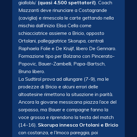
gialloblu’
(quasi 4.500 spettatori!)
. Coach
Mazzanti deve rinunciare a Costagrande
(caviglia) e rimescola le carte gettando nella
mischia dall’inizio Elisa Cella come
schiacciatrice assieme a Bricio, opposto
Ortolani, palleggiatrice Skorupa, centrali
Raphaela Folie e De Kruijf, libero De Gennaro.
Formazione tipo per Bolzano con Pincerato-
Popovic, Bauer-Zambelli, Papa-Bartsch,
Bruno libero.
La Sudtirol prova ad allungare (7-9), ma le
prodezze di Bricio e alcuni errori delle
altoatesine rimettono la situazione in parità.
Ancora la giovane messicana piazza l’ace del
sorpasso, ma Bauer e compagne fanno la
voce grossa e riprendono la testa del match
(14-16).
Skorupa innesca Ortolani e Bricio
con costanza, e l’Imoco pareggia, poi