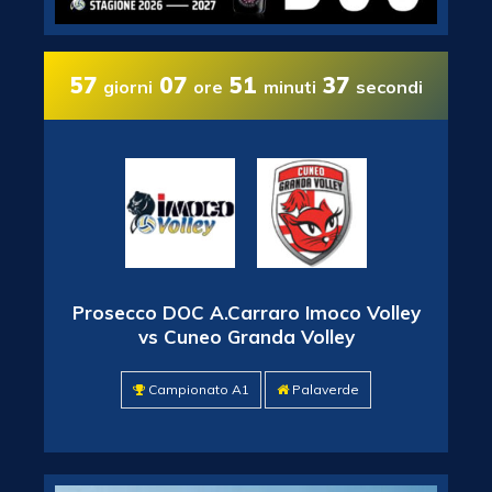
57
07
51
36
giorni
ore
minuti
secondi
Prosecco DOC A.Carraro Imoco Volley
vs Cuneo Granda Volley
Campionato A1
Palaverde