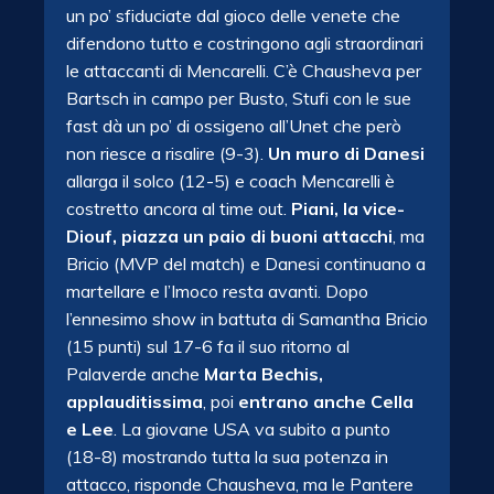
un po’ sfiduciate dal gioco delle venete che
difendono tutto e costringono agli straordinari
le attaccanti di Mencarelli. C’è Chausheva per
Bartsch in campo per Busto, Stufi con le sue
fast dà un po’ di ossigeno all’Unet che però
non riesce a risalire (9-3).
Un muro di Danesi
allarga il solco (12-5) e coach Mencarelli è
costretto ancora al time out.
Piani, la vice-
Diouf, piazza un paio di buoni attacchi
, ma
Bricio (MVP del match) e Danesi continuano a
martellare e l’Imoco resta avanti. Dopo
l’ennesimo show in battuta di Samantha Bricio
(15 punti) sul 17-6 fa il suo ritorno al
Palaverde anche
Marta Bechis,
applauditissima
, poi
entrano anche Cella
e Lee
. La giovane USA va subito a punto
(18-8) mostrando tutta la sua potenza in
attacco, risponde Chausheva, ma le Pantere