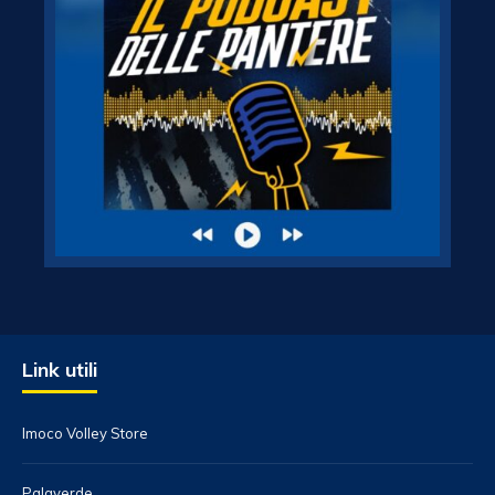
Link utili
Imoco Volley Store
Palaverde