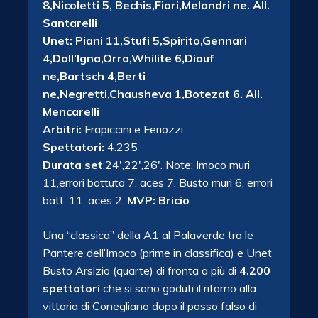
8,Nicoletti 5, Bechis,Fiori,Melandri ne. All.
Santarelli
Unet: Piani 11,Stufi 5,Spirito,Gennari
4,Dall’Igna,Orro,Whilite 6,Diouf
ne,Bartsch 4,Berti
ne,Negretti,Chausheva 1,Botezat 6. All.
Mencarelli
Arbitri:
Frapiccini e Feriozzi
Spettatori:
4.235
Durata set
:24′,22′,26′. Note: Imoco muri
11,errori battuta 7, aces 7. Busto muri 6, errori
batt. 11, aces 2.
MVP: Bricio
Una “classica” della A1 al Palaverde tra le
Pantere dell’Imoco (prime in classifica) e Unet
Busto Arsizio (quarte) di fronta a più di
4.200
spettatori
che si sono goduti il ritorno alla
vittoria di Conegliano dopo il passo falso di