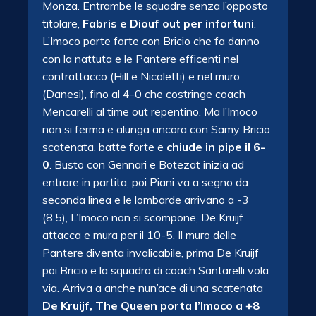
Monza. Entrambe le squadre senza l’opposto
titolare,
Fabris e Diouf out per infortuni
.
L’Imoco parte forte con Bricio che fa danno
con la nattuta e le Pantere efficenti nel
contrattacco (Hill e Nicoletti) e nel muro
(Danesi), fino al 4-0 che costringe coach
Mencarelli al time out repentino. Ma l’Imoco
non si ferma e alunga ancora con Samy Bricio
scatenata, batte forte e
chiude in pipe il 6-
0
. Busto con Gennari e Botezat inizia ad
entrare in partita, poi Piani va a segno da
seconda linea e le lombarde arrivano a -3
(8.5), L’Imoco non si scompone, De Kruijf
attacca e mura per il 10-5. Il muro delle
Pantere diventa invalicabile, prima De Kruijf
poi Bricio e la squadra di coach Santarelli vola
via. Arriva a anche nun’ace di una scatenata
De Kruijf, The Queen porta l’Imoco a +8