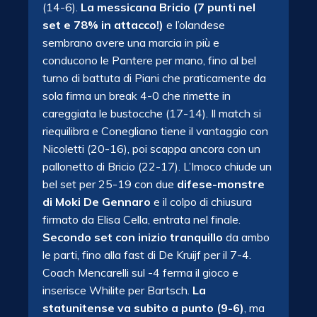
(14-6).
La messicana Bricio (7 punti nel
set e 78% in attacco!)
e l’olandese
sembrano avere una marcia in più e
conducono le Pantere per mano, fino al bel
turno di battuta di Piani che praticamente da
sola firma un break 4-0 che rimette in
careggiata le bustocche (17-14). Il match si
riequilibra e Conegliano tiene il vantaggio con
Nicoletti (20-16), poi scappa ancora con un
pallonetto di Bricio (22-17). L’Imoco chiude un
bel set per 25-19 con due
difese-monstre
di Moki De Gennaro
e il colpo di chiusura
firmato da Elisa Cella, entrata nel finale.
Secondo set con inizio tranquillo
da ambo
le parti, fino alla fast di De Kruijf per il 7-4.
Coach Mencarelli sul -4 ferma il gioco e
inserisce Whilite per Bartsch.
La
statunitense va subito a punto (9-6)
, ma