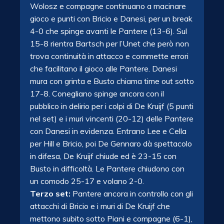
Wolosz e compagne continuano a macinare
gioco e punti con Bricio e Danesi, per un break
4-0 che spinge avanti le Pantere (13-6). Sul
15-8 rientra Bartsch per l’Unet che però non
trova continuità in attacco e commette errori
che facilitano il gioco alle Pantere. Danesi
mura con grinta e Busto chiama time out sotto
17-8. Conegliano spinge ancora con il
pubblico in delirio per i colpi di De Kruijf (5 punti
nel set) e i muri vincenti (20-12) delle Pantere
con Danesi in evidenza. Entrano Lee e Cella
per Hill e Bricio, poi De Gennaro dà spettacolo
in difesa, De Kruijf chiude ed è 23-15 con
Busto in difficoltà. Le Pantere chiudono con
un comodo 25-17 e volano 2-0.
Terzo set:
Pantere ancora in controllo con gli
attacchi di Bricio e i muri di De Kruijf che
mettono subito sotto Piani e compagne (6-1),