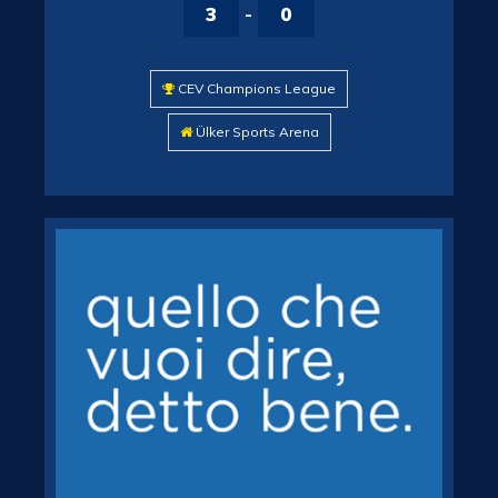
3
-
0
CEV Champions League
Ülker Sports Arena