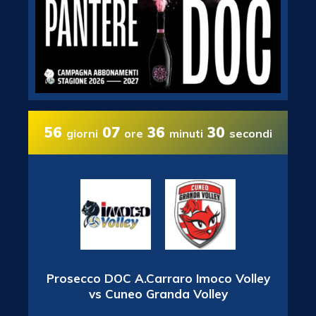
56
07
36
29
giorni
ore
minuti
secondi
Prosecco DOC A.Carraro Imoco Volley
vs Cuneo Granda Volley