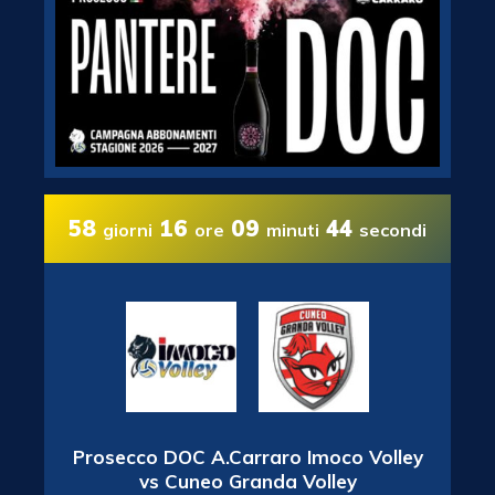
58
16
09
44
giorni
ore
minuti
secondi
Prosecco DOC A.Carraro Imoco Volley
vs Cuneo Granda Volley