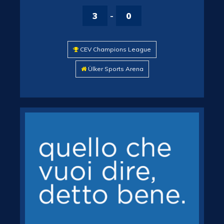
3
-
0
CEV Champions League
Ülker Sports Arena