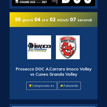
55
04
02
06
giorni
ore
minuti
secondi
Prosecco DOC A.Carraro Imoco Volley
vs Cuneo Granda Volley
Campionato A1
Palaverde