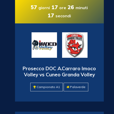
57
17
26
giorni
ore
minuti
15
secondi
Prosecco DOC A.Carraro Imoco
Volley vs Cuneo Granda Volley
Campionato A1
Palaverde