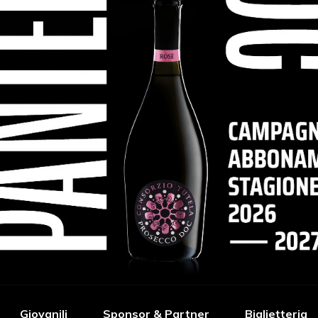
Giovanili
Sponsor & Partner
Biglietteria