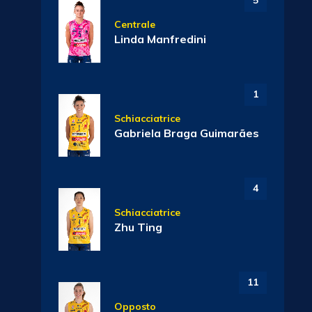
5
Centrale
Linda Manfredini
1
Schiacciatrice
Gabriela Braga Guimarães
4
Schiacciatrice
Zhu Ting
11
Opposto