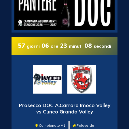
57
06
23
07
giorni
ore
minuti
secondi
Prosecco DOC A.Carraro Imoco Volley
vs Cuneo Granda Volley
Campionato A1
Palaverde