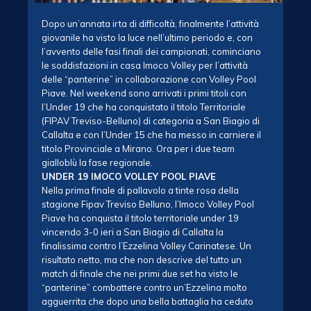
Dopo un’annata irta di difficoltà, finalmente l’attività
giovanile ha visto la luce nell’ultimo periodo e, con
l’avvento delle fasi finali dei campionati, cominciano
le soddisfazioni in casa Imoco Volley per l’attività
delle “panterine” in collaborazione con Volley Pool
Piave. Nel weekend sono arrivati i primi titoli con
l’Under 19 che ha conquistato il titolo Territoriale
(FIPAV Treviso-Belluno) di categoria a San Biagio di
Callalta e con l’Under 15 che ha messo in carniere il
titolo Provinciale a Mirano. Ora per i due team
gialloblù la fase regionale.
UNDER 19 IMOCO VOLLEY POOL PIAVE
Nella prima finale di pallavolo a tinte rosa della
stagione Fipav Treviso Belluno, l’Imoco Volley Pool
Piave ha conquista il titolo territoriale under 19
vincendo 3-0 ieri a San Biagio di Callalta la
finalissima contro l’Ezzelina Volley Carinatese. Un
risultato netto, ma che non descrive del tutto un
match di finale che nei primi due set ha visto le
“panterine” combattere contro un’Ezzelina molto
agguerrita che dopo una bella battaglia ha ceduto