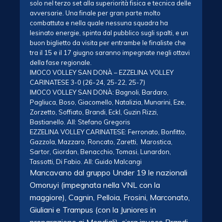
solo nel terzo set alla superiorità fisica e tecnica delle
avversarie. Una finale per gran parte molto
combattuta e nella quale nessuna squadra ha
lesinato energie, spinta dal pubblico sugli spalti, e un
buon biglietto da visita per entrambe le finaliste che
tra il 15 e il 17 giugno saranno impegnate negli ottavi
della fase regionale.
IMOCO VOLLEY SAN DONÀ – EZZELINA VOLLEY
CARINATESE 3-0 (26-24, 25-22, 25-7)
IMOCO VOLLEY SAN DONÀ: Bagnoli, Bardaro,
Pagliuca, Boso, Giacomello, Natalizia, Munarini, Eze,
Zorzetto, Soffiato, Brandi, Eckl, Guzin Rizzi,
Bastianello. All: Stefano Gregoris
EZZELINA VOLLEY CARINATESE: Ferronato, Bonfitto,
Gazzola, Mazzaro, Roncato, Zaretti, Marostica,
Sartor, Giordan, Benacchio, Tomasi, Lunardon,
Tassotti, Di Fabio. All: Guido Malcangi
Mancavano dal gruppo Under 19 le nazionali
Omoruyi (impegnata nella VNL con la
maggiore), Cagnin, Pelloia, Frosini, Marconato,
Giuliani e Trampus (con la Juniores in
preparazione ai Mondiali), c’era invece Brandi