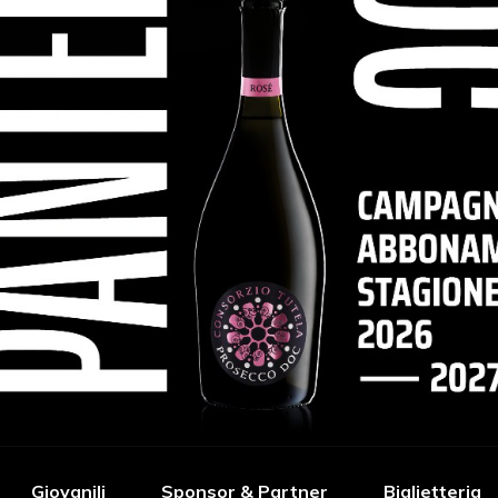
Giovanili
Sponsor & Partner
Biglietteria