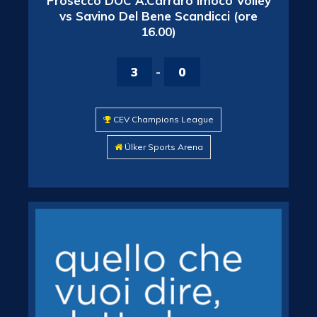
Prosecco DOC A.Carraro Imoco Volley
vs Savino Del Bene Scandicci (ore
16.00)
3
-
0
CEV Champions League
Ülker Sports Arena