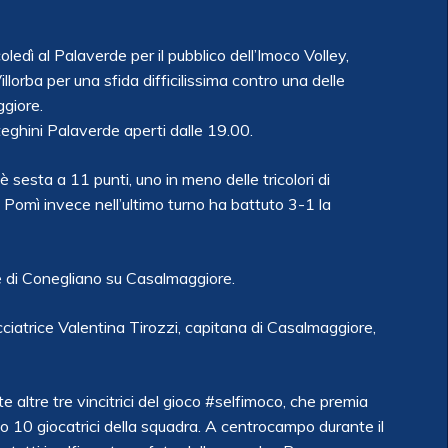
edì al Palaverde per il pubblico dell’Imoco Volley,
llorba per una sfida difficilissima contro una delle
ggiore.
tteghini Palaverde aperti dalle 19.00.
è sesta a 11 punti, uno in meno delle tricolori di
 Pomì invece nell’ultimo turno ha battuto 3-1 la
ie di Conegliano su Casalmaggiore.
iacciatrice Valentina Tirozzi, capitana di Casalmaggiore,
 altre tre vincitrici del gioco #selfimoco, che premia
meno 10 giocatrici della squadra. A centrocampo durante il