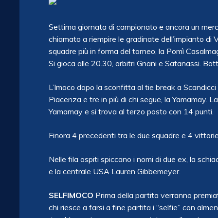
Settima giornata di campionato e ancora un mercol
chiamato a riempire le gradinate dell’impianto di Vi
squadre più in forma del torneo, la Pomì Casalma
Si gioca alle 20.30, arbitri Gnani e Satanassi. Bo
L’Imoco dopo la sconfitta al tie break a Scandicci 
Piacenza e tre in più di chi segue, la Yamamay. La
Yamamay e si trova al terzo posto con 14 punti.
Finora 4 precedenti tra le due squadre e 4 vittor
Nelle fila ospiti spiccano i nomi di due ex, la sch
e la centrale USA Lauren Gibbemeyer.
SELFIMOCO
Prima della partita verranno premiate
chi riesce a farsi a fine partita i “selfie” con al