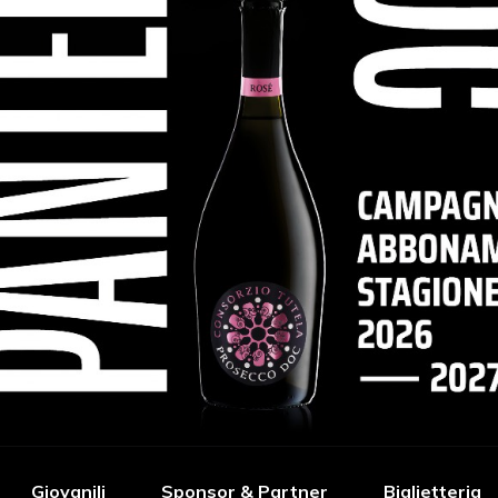
Giovanili
Sponsor & Partner
Biglietteria