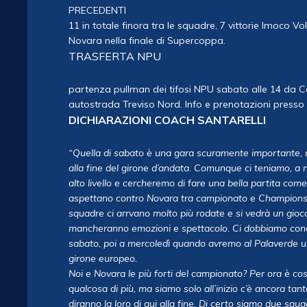
PRECEDENTI
11 in totale finora tra le squadre, 7 vittorie Imoco Vol
Novara nella finale di Supercoppa.
TRASFERTA NPU
partenza pullman dei tifosi NPU sabato alle 14 da Co
autostrada Treviso Nord. Info e prenotazioni press
DICHIARAZIONI COACH SANTARELLI
“Quella di sabato è una gara scuramente importante, m
alla fine del girone d’andata. Comunque ci teniamo, a n
alto livello e cercheremo di fare una bella partita come
aspettano contro Novara tra campionato e Champions, 
squadre ci arrvano molto più rodate e si vedrà un gioc
mancheranno emozioni e spettacolo. Ci dobbiamo conce
sabato, poi a mercoledì quando avremo al Palaverde una 
girone europeo.
Noi e Novara le più forti del campionato? Per ora è co
qualcosa di più, ma siamo solo all’inizio c’è ancora t
diranno la loro di qui alla fine. Di certo siamo due squ