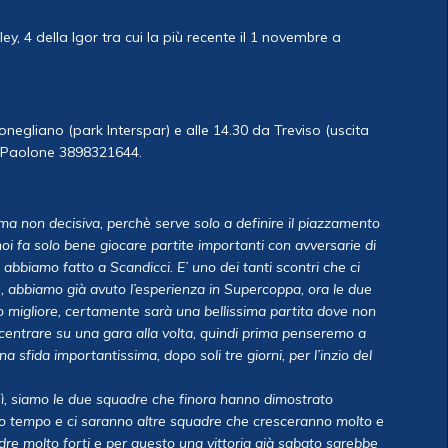
ley, 4 della Igor tra cui la più recente il 1 novembre a
negliano (park Interspar) e alle 14.30 da Treviso (uscita
o Paolone 3898321644.
a non decisiva, perchè serve solo a definire il piazzamento
oi fa solo bene giocare partite importanti con avversarie di
 abbiamo fatto a Scandicci. E’ uno dei tanti scontri che ci
abbiamo già avuto l’esperienza in Supercoppa, ora le due
o migliore, certamente sarà una bellissima partita dove non
ntrare su una gara alla volta, quindi prima penseremo a
sfida importantissima, dopo soli tre giorni, per l’inzio del
sì, siamo le due squadre che finora hanno dimostrato
anto tempo e ci saranno altre squadre che cresceranno molto e
adre molto forti e per questo una vittoria già sabato sarebbe