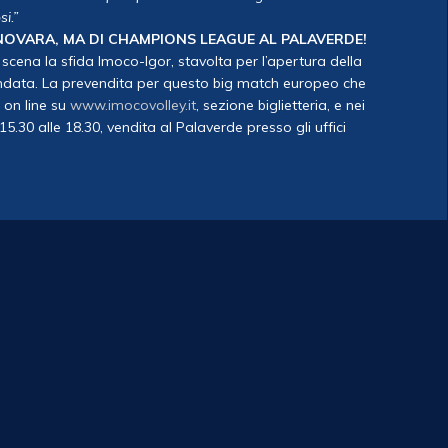
si.”
NOVARA, MA DI CHAMPIONS LEAGUE AL PALAVERDE!
scena la sfida Imoco-Igor, stavolta per l’apertura della
ndata. La prevendita per questo big match europeo che
a on line su
www.imocovolley.it
, sezione biglietteria, e nei
.30 alle 18.30, vendita al Palaverde presso gli uffici