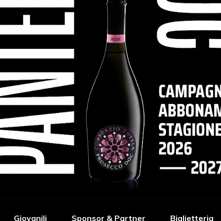
Giovanili
Sponsor & Partner
Biglietteria