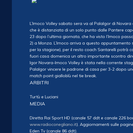
L’Imoco Volley sabato sera va al PalaIgor di Novara 
che è distanziata di un solo punto dalle Pantere cap
23 dopo l’ultima giornata, che ha visto l’Imoco passa
2) a Monza. L’Imoco arriva a questo appuntamento se
per la stagione), per il resto coach Santarelli potrà c
fuori casa domenica un altro importante scontro dire
Igor Novara-Imoco Volley è stata nella corrente stagi
PalaIgor vincere le padrone di casa per 3-2 dopo un
match point gialloblù nel tie break.
ARBITRI
Turtù e Luciani
MEDIA
Diretta Rai Sport HD (canale 57 ddt e canale 226 bo
www.radioconegliano.it
). Aggiornamenti sulle pagine
Eden Tv (canale 86 ddt).