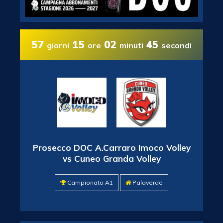
57
15
02
44
giorni
ore
minuti
secondi
Prosecco DOC A.Carraro Imoco Volley
vs Cuneo Granda Volley
Campionato A1
Palaverde