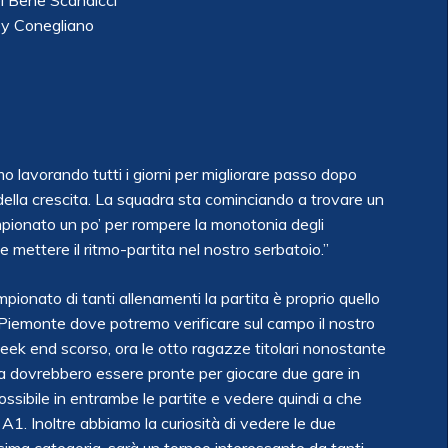
l Bene Scandicci
ey Conegliano
o lavorando tutti i giorni per migliorare passo dopo
 della crescita. La squadra sta cominciando a trovare un
ampionato un po’ per rompere la monotonia degli
 mettere il ritmo-partita nel nostro serbatoio.”
pionato di tanti allenamenti la partita è proprio quello
Piemonte dove potremo verificare sul campo il nostro
week end scorso, ora le otto ragazze titolari nonostante
a dovrebbero essere pronte per giocare due gare in
 possibile in entrambe le partite e vedere quindi a che
 A1. Inoltre abbiamo la curiosità di vedere le due