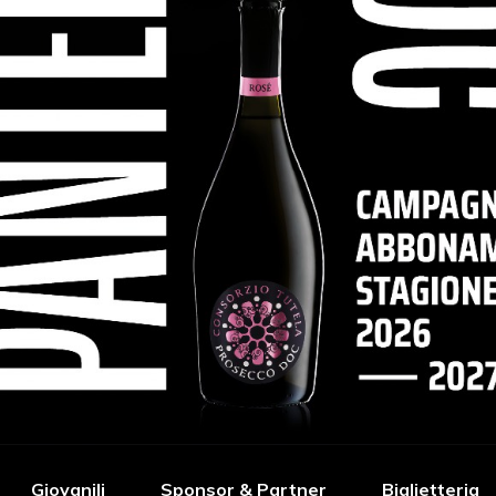
Giovanili
Sponsor & Partner
Biglietteria