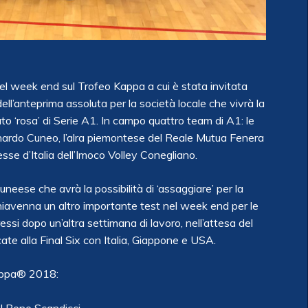
nel week end sul Trofeo Kappa a cui è stata invitata
ell’anteprima assoluta per la società locale che vivrà la
to ‘rosa’ di Serie A1. In campo quattro team di A1: le
ardo Cuneo, l’alra piemontese del Reale Mutua Fenera
sse d’Italia dell’Imoco Volley Conegliano.
uneese che avrà la possibilità di ‘assaggiare’ per la
hiavenna un altro importante test nel week end per le
essi dopo un’altra settimana di lavoro, nell’attesa del
icate alla Final Six con Italia, Giappone e USA.
Kappa® 2018: