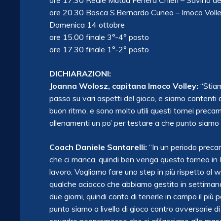
ore 17.30 Reale Mutua Fenera Chieri – Savino de
ore 20.30 Bosca S.Bernardo Cuneo – Imoco Voll
Domenica 14 ottobre
ore 15.00 finale 3°-4° posto
ore 17.30 finale 1°-2° posto
DICHIARAZIONI:
Joanna Wolosz, capitana Imoco Volley:
“Stiam
passo su vari aspetti del gioco, e siamo contenti
buon ritmo, e sono molto utili questi tornei prec
allenamenti un po’ per testare a che punto siamo e
Coach Daniele Santarelli:
“In un periodo precam
che ci manca, quindi ben venga questo torneo in 
lavoro. Vogliamo fare uno step in più rispetto al 
qualche aciacco che abbiamo gestito in settiman
due giorni, quindi conto di tenerle in campo il più
punto siamo a livello di gioco contro avversarie di