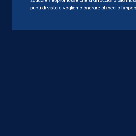
squadre neopromosse che si affacciano alla mass
punti di vista e vogliamo onorare al meglio l’impeg