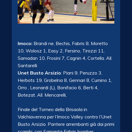
Imoco:
Brandi ne, Bechis, Fabris 8, Moretto
10, Wolosz 1, Easy 2, Fersino, Tirozzi 11,
Samadan 10, Frosini 7, Cagnin 4, Cortella. All.
Santarelli
Unet Busto Arsizio
: Piani 9, Peruzzo 3,
Herbots 19, Grobelna 8, Gennari 8, Cumino 1,
Orro , Leonardi (L), Bonifacio 6, Berti 4,
Botezat. All. Mencarelli,
Finale del Torneo della Brisaola in
Valchiavenna per l’Imoco Volley contro l’Unet
Busto Arsizio. Pantere arrembanti già dai primi
scambi, con Samanta Fabris bomber