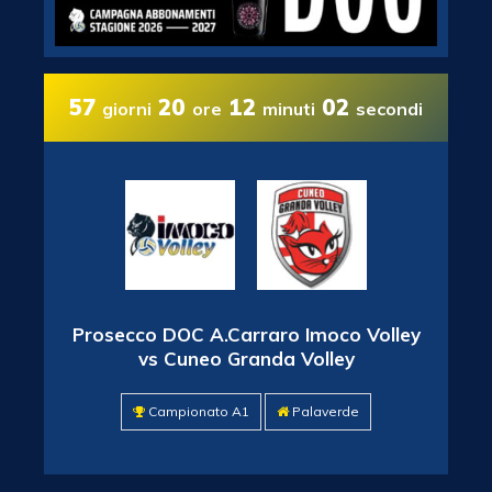
57
20
12
01
giorni
ore
minuti
secondi
Prosecco DOC A.Carraro Imoco Volley
vs Cuneo Granda Volley
Campionato A1
Palaverde