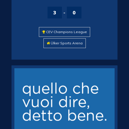
3
-
0
CEV Champions League
Ülker Sports Arena