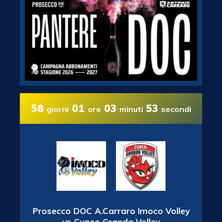
58
01
03
52
giorni
ore
minuti
secondi
Prosecco DOC A.Carraro Imoco Volley
vs Cuneo Granda Volley