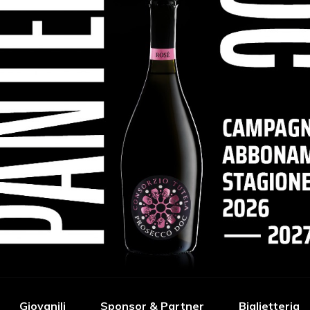
Giovanili
Sponsor & Partner
Biglietteria