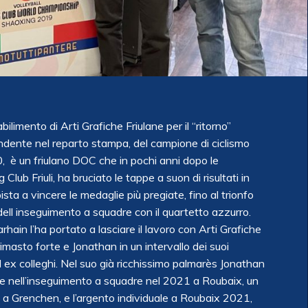
imento di Arti Grafiche Friulane per il “ritorno”
endente nel reparto stampa, del campione di ciclismo
, è un friulano DOC che in pochi anni dopo le
Club Friuli, ha bruciato le tappe a suon di risultati in
sta a vincere le medaglie più pregiate, fino al trionfo
dell inseguimento a squadre con il quartetto azzurro.
hain l’ha portato a lasciare il lavoro con Arti Grafiche
imasto forte e Jonathan in un intervallo dei suoi
d ex colleghi. Nel suo già ricchissimo palmarès Jonathan
re nell’inseguimento a squadre nel 2021 a Roubaix, un
 a Grenchen, e l’argento individuale a Roubaix 2021,