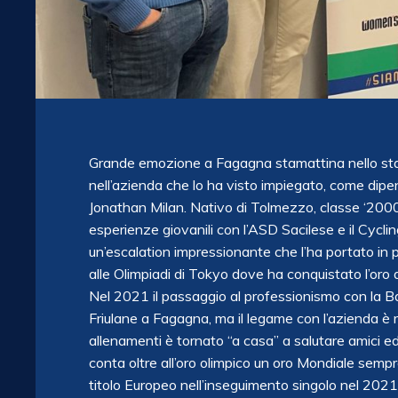
Grande emozione a Fagagna stamattina nello stabil
nell’azienda che lo ha visto impiegato, come dip
Jonathan Milan. Nativo di Tolmezzo, classe ‘2000
esperienze giovanili con l’ASD Sacilese e il Cycling 
un’escalation impressionante che l’ha portato in pi
alle Olimpiadi di Tokyo dove ha conquistato l’oro 
Nel 2021 il passaggio al professionismo con la Bar
Friulane a Fagagna, ma il legame con l’azienda è r
allenamenti è tornato “a casa” a salutare amici e
conta oltre all’oro olimpico un oro Mondiale semp
titolo Europeo nell’inseguimento singolo nel 2021