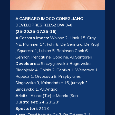
A.CARRARO IMOCO CONEGLIANO-
DEVELOPRES RZESZOW 3-0
(25-20,25-17,25-16)
A.Carraro Imoco:
Wolosz 2, Haak 15, Gray
NE, Plummer 14, Fahr 8, De Gennaro, De Kruijf
, Squarcini 1, Lubian 5, Robinson Cook 6,
Gennari, Pericati ne, Coba ne. All.Santarelli
Developres:
Szczyglowska, Bagrowska,
Blagojevic 4, Obiala 2, Centka 1, Wenerska 1,
Rapacz 1, Orvosova 8, Przybyla ne,
Slagowska 3, Kalandadze 16, Jurczyk 3,
Binczycka 1. All.Antiga
Arbitri:
Akinci (Tur) e Marelo (Ser)
Durata set:
24′,23′,23′
Spettatori:
2113
Note:
Errori battuta Co 7, Rz 7;Aces: 2-1;